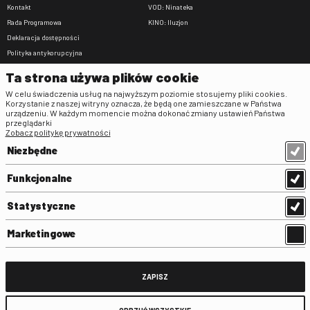
Kontakt
VOD: Ninateka
Rada Programowa
KINO: Iluzjon
Deklaracja dostępności
Polityka antykorupcyjna
BIP
Ta strona używa plików cookie
Zamówienia publiczne
W celu świadczenia usług na najwyższym poziomie stosujemy pliki cookies.
Praca w FINA
Korzystanie z naszej witryny oznacza, że będą one zamieszczane w Państwa
urządzeniu. W każdym momencie można dokonać zmiany ustawień Państwa
Regulaminy
przeglądarki
Zobacz politykę prywatności
Regulamin strony
Niezbędne
Klauzula informacyjna RODO
Regulamin użytkowania parkingu
Funkcjonalne
Regulamin użytkowania parkingu
podziemnego
Statystyczne
Standardy ochrony małoletnich
Regulamin kina Iluzjon
Marketingowe
Regulamin udziału w wydarzeniach
plenerowych na Dziedzińcu FINA
Regulamin dziedzińca
ZAPISZ
Regulamin Biblioteki