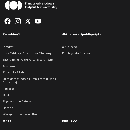
Co robimy?
Aktualności i publicystyka
Pleograf
Aktualności
Lista Polskiego Dziedzictwa Filmowego
Publicystyka filmowa
Biogramy.pl. Polski Portal Biograficzny
Archiwum
Filmoteka Szkolna
Olimpiada Wiedzy o Filmie i Komunikacji
Społecznej
Fototeka
Gapla
Repozytorium Cyfrowe
Badania
Wynajem przestrzeni FINA
O nas
Kino i VOD