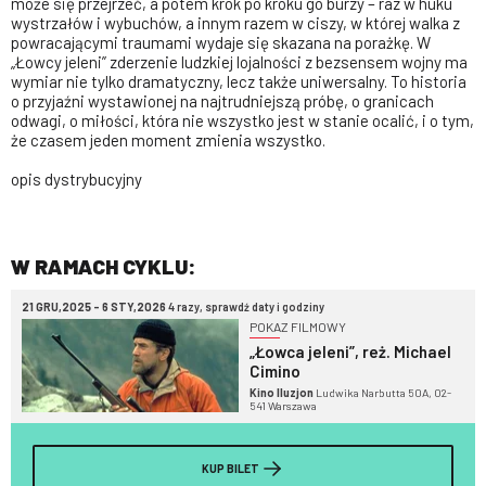
może się przejrzeć, a potem krok po kroku go burzy – raz w huku
wystrzałów i wybuchów, a innym razem w ciszy, w której walka z
powracającymi traumami wydaje się skazana na porażkę. W
„Łowcy jeleni” zderzenie ludzkiej lojalności z bezsensem wojny ma
wymiar nie tylko dramatyczny, lecz także uniwersalny. To historia
o przyjaźni wystawionej na najtrudniejszą próbę, o granicach
odwagi, o miłości, która nie wszystko jest w stanie ocalić, i o tym,
że czasem jeden moment zmienia wszystko.
opis dystrybucyjny
W RAMACH CYKLU:
21 GRU,2025 - 6 STY,2026
4 razy, sprawdź daty i godziny
POKAZ FILMOWY
„Łowca jeleni”, reż. Michael
Cimino
Kino Iluzjon
Ludwika Narbutta 50A, 02-
541 Warszawa
KUP BILET