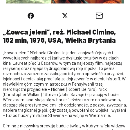
„Łowca jeleni”, reż. Michael Cimino,
182 min, 1978, USA, Wielka Brytania
„Łowca jeleni” Michaela Cimino to jeden z najważniejszych i
wywołujących najbardziej żarliwe dyskusje tytułów w dziejach
kina. Laureat pięciu Oscarów, w tym za najlepszy film, najlepszą
reżyserię oraz najlepszą drugoplanową rolę męską. To pełna
rozmachu, a zarazem zaskakująco intymna opowieść o przyjaźni,
lojalności i cenie, jaką płaci się za dojrzewanie w cieniu historii. W
niewielkim górniczym miasteczku w Pensylwanii trzej
nierozłączni przyjaciele – Michael (Robert De Niro), Nick
(Christopher Walken) i Steven (John Savage) – pracują w hucie.
Wieczorami spotykają się w barze i jeżdżą razem na polowania,
ciesząc się prostym życiem. Ich codzienność, z pozoru zwyczajna,
nabiera tragicznej głębi, gdy zostają powołani do wojska i wysłani
– tuż po hucznym ślubie Stevena – na wojnę w Wietnamie.
Cimino z niezwykłą precyzją buduje świat, w którym wielu widzów