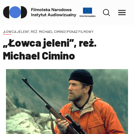
„ŁOWCA JELENI”, REŻ. MICHAEL CIMINO
| POKAZ FILMOWY
„Łowca jeleni”, reż.
Michael Cimino