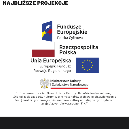
NAJBLIŻSZE PROJEKCJE
Dofinansowano ze środków Ministra Kultury i Dziedzictwa Narodowego
„Digitalizacja zasobów kultury, w tym materiałów archiwalnych, zwiększenie
dostępności i poprawa jakości zasobów kultury udostępnianych cyfrowo
znajdujących się w zasobach FINA”
Stopka