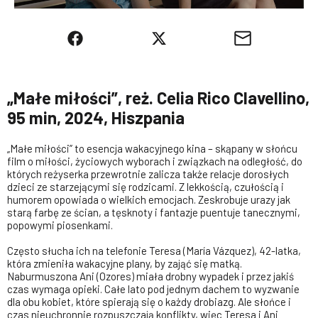
„Małe miłości”, reż. Celia Rico Clavellino,
95 min, 2024, Hiszpania
„Małe miłości” to esencja wakacyjnego kina – skąpany w słońcu
film o miłości, życiowych wyborach i związkach na odległość, do
których reżyserka przewrotnie zalicza także relacje dorosłych
dzieci ze starzejącymi się rodzicami. Z lekkością, czułością i
humorem opowiada o wielkich emocjach. Zeskrobuje urazy jak
starą farbę ze ścian, a tęsknoty i fantazje puentuje tanecznymi,
popowymi piosenkami.
Często słucha ich na telefonie Teresa (María Vázquez), 42-latka,
która zmieniła wakacyjne plany, by zająć się matką.
Naburmuszona Ani (Ozores) miała drobny wypadek i przez jakiś
czas wymaga opieki. Całe lato pod jednym dachem to wyzwanie
dla obu kobiet, które spierają się o każdy drobiazg. Ale słońce i
czas nieuchronnie rozpuszczają konflikty, więc Teresa i Ani