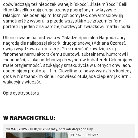
doświadczają też nieoczekiwanej bliskości. „Małe miłości” Celii
Rico Clavellino dają drugą szansę pogrążonym w kryzysie
relacjom, nie oceniają miłosnych pomyłek, dowartościowują
samotność z wyboru, a przede wszystkim ze zrozumieniem
portretują jeden z najbardziej burzliwych związków: matki i córki.
Uhonorowane na festiwalu w Maladze Specjalną Nagrodą Jury i
nagrodą dla najlepszej aktorki drugoplanowej (Adriana Ozores),
swoją wyjątkową atmosferę „Małe miłości” zawdzięczają
fenomenalnemu aktorskiemu duetowi, subtelnemu humorowi i
łagodności, z jaką podchodzą do wyborów bohaterek. Celebrujący
małe przyjemności, szukający smaku życia w ulotnych chwilach,
doceniający prostotę – film Clavellino to nowy, wyrazisty kobiecy
głos w hiszpańskim kinie. I opowieść otulająca ciepłem jak letni,
wakacyjny wieczór.
Opis dystrybutora
W RAMACH CYKLU:
26 MAJ,2025 - 8 LIP,2025
13 razy, sprawdź daty i godziny
POKAZ FILMOWY