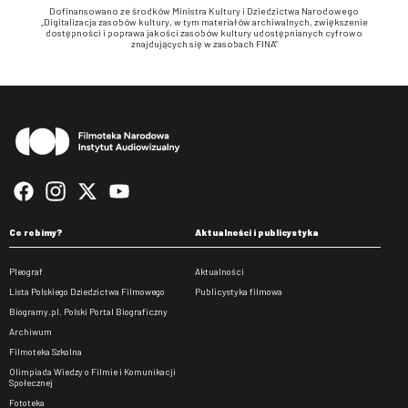
Dofinansowano ze środków Ministra Kultury i Dziedzictwa Narodowego
„Digitalizacja zasobów kultury, w tym materiałów archiwalnych, zwiększenie
dostępności i poprawa jakości zasobów kultury udostępnianych cyfrowo
znajdujących się w zasobach FINA”
Stopka
Co robimy?
Aktualności i publicystyka
Pleograf
Aktualności
Lista Polskiego Dziedzictwa Filmowego
Publicystyka filmowa
Biogramy.pl. Polski Portal Biograficzny
Archiwum
Filmoteka Szkolna
Olimpiada Wiedzy o Filmie i Komunikacji
Społecznej
Fototeka