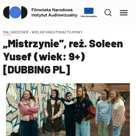
MALI WIDZOWIE – WIELKIE KINO
| POKAZ FILMOWY
„Mistrzynie”, reż. Soleen
Yusef (wiek: 9+)
[DUBBING PL]