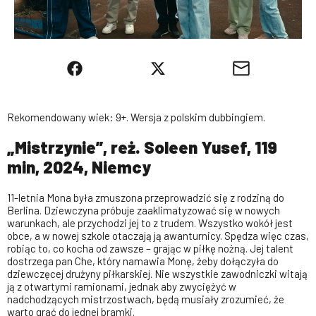
Rekomendowany wiek: 9+. Wersja z polskim dubbingiem.
„Mistrzynie”, reż. Soleen Yusef, 119
min, 2024, Niemcy
11-letnia Mona była zmuszona przeprowadzić się z rodziną do
Berlina. Dziewczyna próbuje zaaklimatyzować się w nowych
warunkach, ale przychodzi jej to z trudem. Wszystko wokół jest
obce, a w nowej szkole otaczają ją awanturnicy. Spędza więc czas,
robiąc to, co kocha od zawsze – grając w piłkę nożną. Jej talent
dostrzega pan Che, który namawia Monę, żeby dołączyła do
dziewczęcej drużyny piłkarskiej. Nie wszystkie zawodniczki witają
ją z otwartymi ramionami, jednak aby zwyciężyć w
nadchodzących mistrzostwach, będą musiały zrozumieć, że
warto grać do jednej bramki.