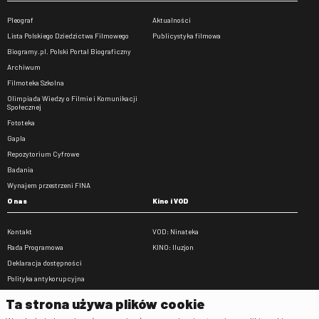
Pleograf
Aktualności
Lista Polskiego Dziedzictwa Filmowego
Publicystyka filmowa
Biogramy.pl. Polski Portal Biograficzny
Archiwum
Filmoteka Szkolna
Olimpiada Wiedzy o Filmie i Komunikacji
Społecznej
Fototeka
Gapla
Repozytorium Cyfrowe
Badania
Wynajem przestrzeni FINA
O nas
Kino i VOD
Kontakt
VOD: Ninateka
Rada Programowa
KINO: Iluzjon
Deklaracja dostępności
Polityka antykorupcyjna
BIP
Ta strona używa plików cookie
Zamówienia publiczne