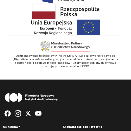
Dofinansowano ze środków Ministra Kultury i Dziedzictwa Narodowego
„Digitalizacja zasobów kultury, w tym materiałów archiwalnych, zwiększenie
dostępności i poprawa jakości zasobów kultury udostępnianych cyfrowo
znajdujących się w zasobach FINA”
Stopka
Co robimy?
Aktualności i publicystyka