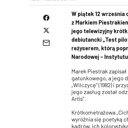
W piątek 12 września 
z Markiem Piestrakie
jego telewizyjny krótk
debiutancki „Test pil
reżyserem, którą pop
Narodowej – Instytut
Marek Piestrak zapisał 
gatunkowego, a jego do
„Wilczycę” (1982) i prz
jego zasług został od
Artis”.
Krótkometrażowa „Cicha
wyróżnia się poetyką c
kadrów, ich kolorystyk