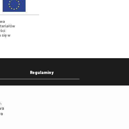
twa
ateriałów
ści
 się w
Regulaminy
eka
Regulamin strony
on
Klauzula informacyjna RODO
.
Regulamin użytkowania
wa
parkingu
wa
Regulamin użytkowania
parkingu podziemnego