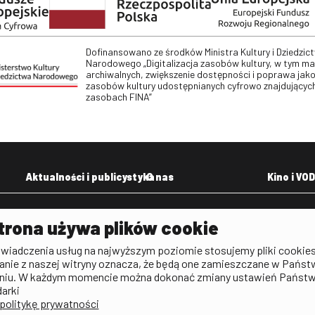
Dofinansowano ze środków Ministra Kultury i Dziedzic
Narodowego „Digitalizacja zasobów kultury, w tym m
archiwalnych, zwiększenie dostępności i poprawa jako
zasobów kultury udostępnianych cyfrowo znajdujących
zasobach FINA”
Aktualności i publicystyka
O nas
Kino i VOD
Aktualności
Kontakt
VOD: Ninat
trona używa plików cookie
zictwa
Publicystyka filmowa
Rada Programowa
KINO: Iluzj
świadczenia usług na najwyższym poziomie stosujemy pliki cookies
Deklaracja dostępności
anie z naszej witryny oznacza, że będą one zamieszczane w Państ
rtal
niu. W każdym momencie można dokonać zmiany ustawień Państ
Polityka antykorupcyjna
darki
politykę prywatności
BIP