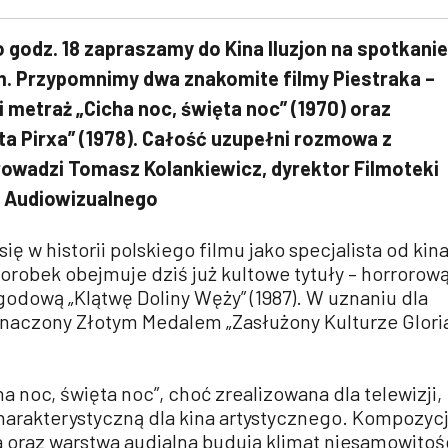
o godz. 18 zapraszamy do Kina Iluzjon na spotkanie
m. Przypomnimy dwa znakomite filmy Piestraka –
i metraż „Cicha noc, święta noc” (1970) oraz
ota Pirxa” (1978). Całość uzupełni rozmowa z
rowadzi Tomasz Kolankiewicz, dyrektor Filmoteki
u Audiowizualnego
się w historii polskiego filmu jako specjalista od kin
robek obejmuje dziś już kultowe tytuły – horrorow
ygodową „Klątwę Doliny Węży” (1987). W uznaniu dla
znaczony Złotym Medalem „Zasłużony Kulturze Glori
 noc, święta noc”, choć zrealizowana dla telewizji,
harakterystyczną dla kina artystycznego. Kompozyc
a oraz warstwa audialna budują klimat niesamowitoś