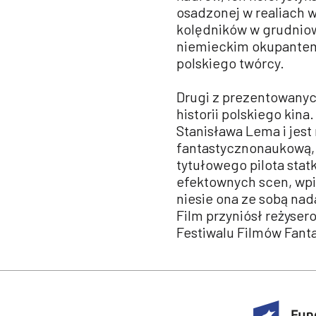
osadzonej w realiach 
kolędników w grudnio
niemieckim okupantem,
polskiego twórcy.
Drugi z prezentowanych
historii polskiego kin
Stanisława Lema i jes
fantastycznonaukową, k
tytułowego pilota sta
efektownych scen, wp
niesie ona ze sobą nad
Film przyniósł reżyse
Festiwalu Filmów Fant