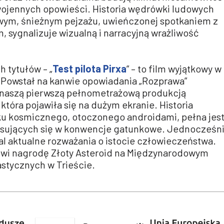
wojennych opowieści. Historia wędrówki ludowych
wym, śnieżnym pejzażu, uwieńczonej spotkaniem z
 sygnalizuje wizualną i narracyjną wrażliwość
 tytułów – „
Test pilota Pirxa
” – to film wyjątkowy w
a. Powstał na kanwie opowiadania „Rozprawa”
t naszą pierwszą pełnometrażową produkcją
tóra pojawiła się na dużym ekranie. Historia
tku kosmicznego, otoczonego androidami, pełna jes
isujących się w konwencje gatunkowe. Jednocześn
al aktualne rozważania o istocie człowieczeństwa.
rowi nagrodę Złoty Asteroid na Międzynarodowym
astycznych w Trieście.