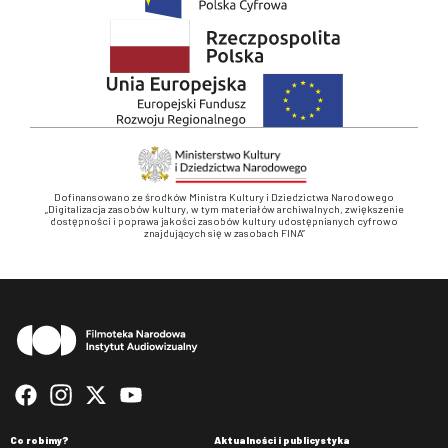
Dofinansowano ze środków Ministra Kultury i Dziedzictwa Narodowego
„Digitalizacja zasobów kultury, w tym materiałów archiwalnych, zwiększenie
dostępności i poprawa jakości zasobów kultury udostępnianych cyfrowo
znajdujących się w zasobach FINA”
Stopka
Co robimy?
Aktualności i publicystyka