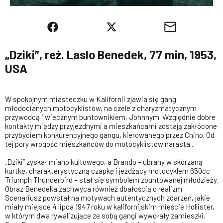
„Dziki”, reż. Laslo Benedek, 77 min, 1953,
USA
W spokojnym miasteczku w Kalifornii zjawia się gang
młodocianych motocyklistów, na czele z charyzmatycznym
przywódcą i wiecznym buntownikiem, Johnnym. Względnie dobre
kontakty między przyjezdnymi a mieszkańcami zostają zakłócone
przybyciem konkurencyjnego gangu, kierowanego przez Chino. Od
tej pory wrogość mieszkańców do motocyklistów narasta...
„Dziki” zyskał miano kultowego, a Brando – ubrany w skórzaną
kurtkę, charakterystyczną czapkę i jeżdżący motocyklem 650cc
Triumph Thunderbird – stał się symbolem zbuntowanej młodzieży.
Obraz Benedeka zachwyca również dbałością o realizm.
Scenariusz powstał na motywach autentycznych zdarzeń, jakie
miały miejsce 4 lipca 1947 roku w kalifornijskim mieście Hollister,
w którym dwa rywalizujące ze sobą gangi wywołały zamieszki.