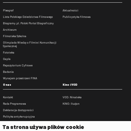
Pleograf
Aktualności
Lista Polskiego Dziedzictwa Filmowego
Publicystyka filmowa
Biogramy.pl. Polski Portal Biograficzny
Archiwum
Filmoteka Szkolna
Olimpiada Wiedzy o Filmie i Komunikacji
Społecznej
Fototeka
Gapla
Repozytorium Cyfrowe
Badania
Wynajem przestrzeni FINA
O nas
Kino i VOD
Kontakt
VOD: Ninateka
Rada Programowa
KINO: Iluzjon
Deklaracja dostępności
Polityka antykorupcyjna
BIP
Ta strona używa plików cookie
Zamówienia publiczne