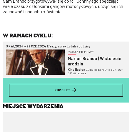
Sam Brando przygotowywał się do roli Johnny’ego spędzając
wiele czasu z członkami gangów motocyklowych, ucząc się ich
zachowań i sposobu mówienia.
W RAMACH CYKLU:
3 KWI,2024 - 29 CZE,2024
17 razy, sprawdź daty i godziny
POKAZ FILMOWY
Marlon Brando | W stulecie
urodzin
Kino Iluzjon
Ludwika Narbutta 50A, 02-
541 Warszawa
KUP BILET
MIEJSCE WYDARZENIA