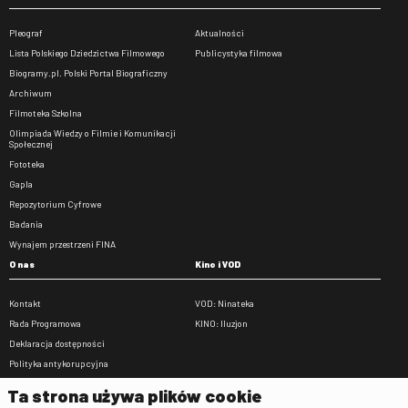
Pleograf
Aktualności
Lista Polskiego Dziedzictwa Filmowego
Publicystyka filmowa
Biogramy.pl. Polski Portal Biograficzny
Archiwum
Filmoteka Szkolna
Olimpiada Wiedzy o Filmie i Komunikacji
Społecznej
Fototeka
Gapla
Repozytorium Cyfrowe
Badania
Wynajem przestrzeni FINA
O nas
Kino i VOD
Kontakt
VOD: Ninateka
Rada Programowa
KINO: Iluzjon
Deklaracja dostępności
Polityka antykorupcyjna
BIP
Ta strona używa plików cookie
Zamówienia publiczne