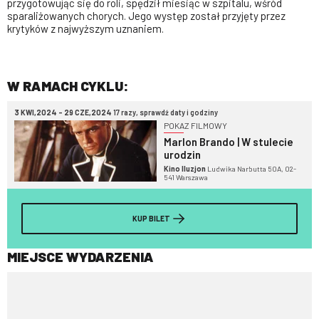
przygotowując się do roli, spędził miesiąc w szpitalu, wśród
sparaliżowanych chorych. Jego występ został przyjęty przez
krytyków z najwyższym uznaniem.
W RAMACH CYKLU:
3 KWI,2024 - 29 CZE,2024
17 razy, sprawdź daty i godziny
POKAZ FILMOWY
Marlon Brando | W stulecie
urodzin
Kino Iluzjon
Ludwika Narbutta 50A, 02-
541 Warszawa
KUP BILET
MIEJSCE WYDARZENIA