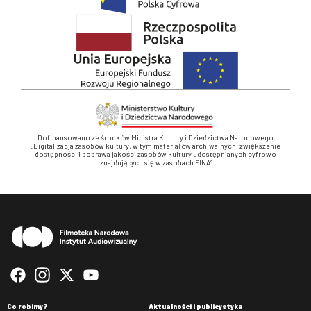
Dofinansowano ze środków Ministra Kultury i Dziedzictwa Narodowego
„Digitalizacja zasobów kultury, w tym materiałów archiwalnych, zwiększenie
dostępności i poprawa jakości zasobów kultury udostępnianych cyfrowo
znajdujących się w zasobach FINA”
Stopka
Co robimy?
Aktualności i publicystyka