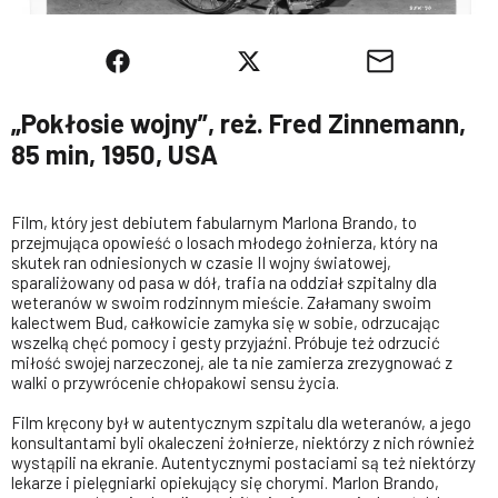
„Pokłosie wojny”, reż. Fred Zinnemann,
85 min, 1950, USA
Film, który jest debiutem fabularnym Marlona Brando, to
przejmująca opowieść o losach młodego żołnierza, który na
skutek ran odniesionych w czasie II wojny światowej,
sparaliżowany od pasa w dół, trafia na oddział szpitalny dla
weteranów w swoim rodzinnym mieście. Załamany swoim
kalectwem Bud, całkowicie zamyka się w sobie, odrzucając
wszelką chęć pomocy i gesty przyjaźni. Próbuje też odrzucić
miłość swojej narzeczonej, ale ta nie zamierza zrezygnować z
walki o przywrócenie chłopakowi sensu życia.
Film kręcony był w autentycznym szpitalu dla weteranów, a jego
konsultantami byli okaleczeni żołnierze, niektórzy z nich również
wystąpili na ekranie. Autentycznymi postaciami są też niektórzy
lekarze i pielęgniarki opiekujący się chorymi. Marlon Brando,