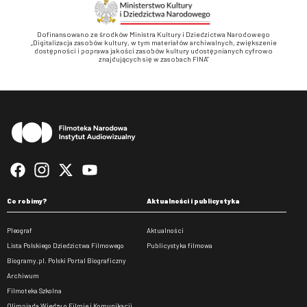
Dofinansowano ze środków Ministra Kultury i Dziedzictwa Narodowego
„Digitalizacja zasobów kultury, w tym materiałów archiwalnych, zwiększenie
dostępności i poprawa jakości zasobów kultury udostępnianych cyfrowo
znajdujących się w zasobach FINA”
Stopka
Co robimy?
Aktualności i publicystyka
Pleograf
Aktualności
Lista Polskiego Dziedzictwa Filmowego
Publicystyka filmowa
Biogramy.pl. Polski Portal Biograficzny
Archiwum
Filmoteka Szkolna
Olimpiada Wiedzy o Filmie i Komunikacji