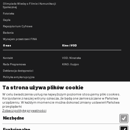
Olimpiada Wiedzy o Filmie i Komunikacji
Społecznej
Fototeka
Gapla
Repozytorium Cyfrowe
Badania
Wynajem przestrzeni FINA
O nas
Kino i VOD
Kontakt
VOD: Ninateka
Rada Programowa
KINO: Iluzjon
Deklaracja dostępności
Polityka antykorupcyjna
BIP
Ta strona używa plików cookie
Zamówienia publiczne
W celu świadczenia usług na najwyższym poziomie stosujemy pliki cookies.
Praca w FINA
Korzystanie z naszej witryny oznacza, że będą one zamieszczane w Państwa
urządzeniu. W każdym momencie można dokonać zmiany ustawień Państwa
Regulaminy
przeglądarki
Zobacz politykę prywatności
Regulamin strony
Niezbędne
Klauzula informacyjna RODO
Regulamin użytkowania parkingu
Funkcjonalne