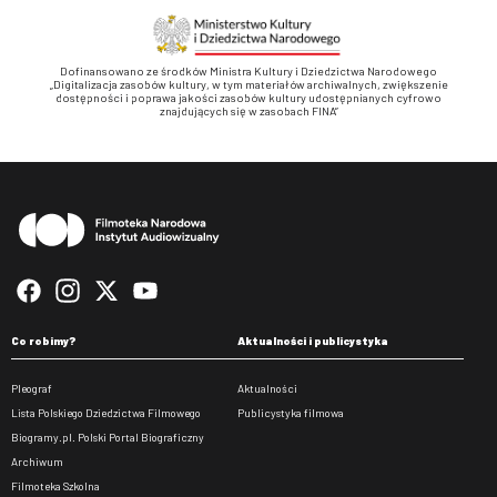
Dofinansowano ze środków Ministra Kultury i Dziedzictwa Narodowego
„Digitalizacja zasobów kultury, w tym materiałów archiwalnych, zwiększenie
dostępności i poprawa jakości zasobów kultury udostępnianych cyfrowo
znajdujących się w zasobach FINA”
Stopka
Co robimy?
Aktualności i publicystyka
Pleograf
Aktualności
Lista Polskiego Dziedzictwa Filmowego
Publicystyka filmowa
Biogramy.pl. Polski Portal Biograficzny
Archiwum
Filmoteka Szkolna