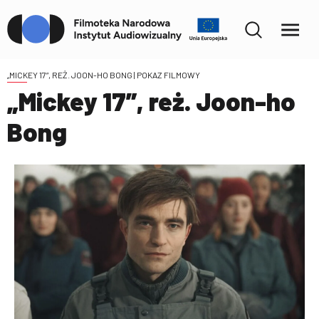
„MICKEY 17”, REŻ. JOON-HO BONG
| POKAZ FILMOWY
„Mickey 17”, reż. Joon-ho
Bong