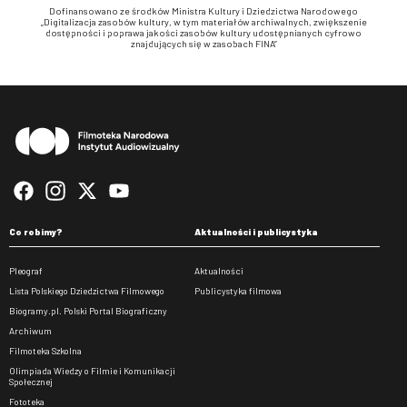
Dofinansowano ze środków Ministra Kultury i Dziedzictwa Narodowego
„Digitalizacja zasobów kultury, w tym materiałów archiwalnych, zwiększenie
dostępności i poprawa jakości zasobów kultury udostępnianych cyfrowo
znajdujących się w zasobach FINA”
Stopka
Co robimy?
Aktualności i publicystyka
Pleograf
Aktualności
Lista Polskiego Dziedzictwa Filmowego
Publicystyka filmowa
Biogramy.pl. Polski Portal Biograficzny
Archiwum
Filmoteka Szkolna
Olimpiada Wiedzy o Filmie i Komunikacji
Społecznej
Fototeka