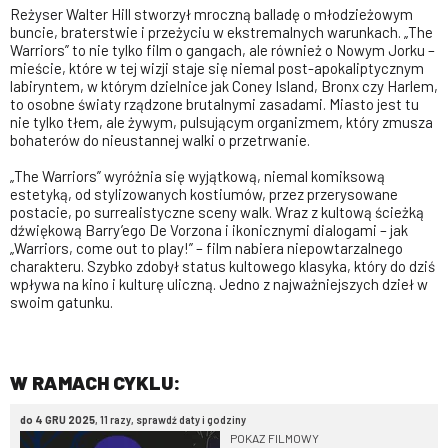
Reżyser Walter Hill stworzył mroczną balladę o młodzieżowym
buncie, braterstwie i przeżyciu w ekstremalnych warunkach. „The
Warriors” to nie tylko film o gangach, ale również o Nowym Jorku –
mieście, które w tej wizji staje się niemal post-apokaliptycznym
labiryntem, w którym dzielnice jak Coney Island, Bronx czy Harlem,
to osobne światy rządzone brutalnymi zasadami. Miasto jest tu
nie tylko tłem, ale żywym, pulsującym organizmem, który zmusza
bohaterów do nieustannej walki o przetrwanie.
„The Warriors” wyróżnia się wyjątkową, niemal komiksową
estetyką, od stylizowanych kostiumów, przez przerysowane
postacie, po surrealistyczne sceny walk. Wraz z kultową ścieżką
dźwiękową Barry’ego De Vorzona i ikonicznymi dialogami – jak
„Warriors, come out to play!” – film nabiera niepowtarzalnego
charakteru. Szybko zdobył status kultowego klasyka, który do dziś
wpływa na kino i kulturę uliczną. Jedno z najważniejszych dzieł w
swoim gatunku.
W RAMACH CYKLU:
do 4 GRU 2025
, 11 razy, sprawdź daty i godziny
POKAZ FILMOWY