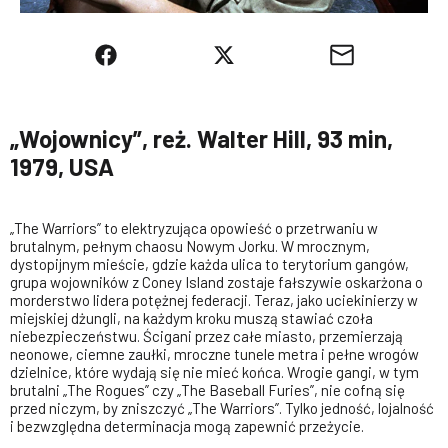
„Wojownicy”, reż. Walter Hill, 93 min,
1979, USA
„The Warriors” to elektryzująca opowieść o przetrwaniu w
brutalnym, pełnym chaosu Nowym Jorku. W mrocznym,
dystopijnym mieście, gdzie każda ulica to terytorium gangów,
grupa wojowników z Coney Island zostaje fałszywie oskarżona o
morderstwo lidera potężnej federacji. Teraz, jako uciekinierzy w
miejskiej dżungli, na każdym kroku muszą stawiać czoła
niebezpieczeństwu. Ścigani przez całe miasto, przemierzają
neonowe, ciemne zaułki, mroczne tunele metra i pełne wrogów
dzielnice, które wydają się nie mieć końca. Wrogie gangi, w tym
brutalni „The Rogues” czy „The Baseball Furies”, nie cofną się
przed niczym, by zniszczyć „The Warriors”. Tylko jedność, lojalność
i bezwzględna determinacja mogą zapewnić przeżycie.