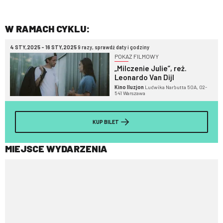
W RAMACH CYKLU:
4 STY,2025 - 16 STY,2025
9 razy, sprawdź daty i godziny
POKAZ FILMOWY
„Milczenie Julie”, reż.
Leonardo Van Dijl
Kino Iluzjon
Ludwika Narbutta 50A, 02-
541 Warszawa
KUP BILET
MIEJSCE WYDARZENIA