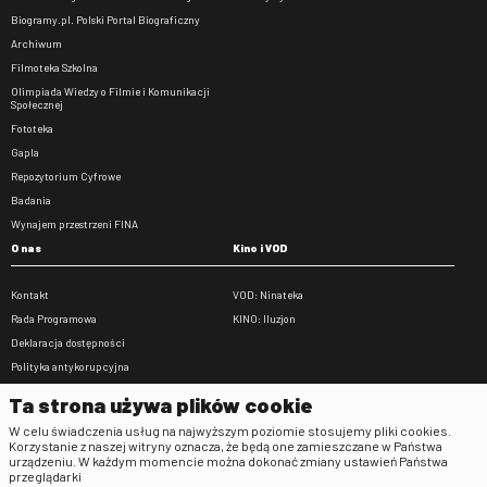
Biogramy.pl. Polski Portal Biograficzny
Archiwum
Filmoteka Szkolna
Olimpiada Wiedzy o Filmie i Komunikacji
Społecznej
Fototeka
Gapla
Repozytorium Cyfrowe
Badania
Wynajem przestrzeni FINA
O nas
Kino i VOD
Kontakt
VOD: Ninateka
Rada Programowa
KINO: Iluzjon
Deklaracja dostępności
Polityka antykorupcyjna
BIP
Ta strona używa plików cookie
Zamówienia publiczne
W celu świadczenia usług na najwyższym poziomie stosujemy pliki cookies.
Praca w FINA
Korzystanie z naszej witryny oznacza, że będą one zamieszczane w Państwa
urządzeniu. W każdym momencie można dokonać zmiany ustawień Państwa
Regulaminy
przeglądarki