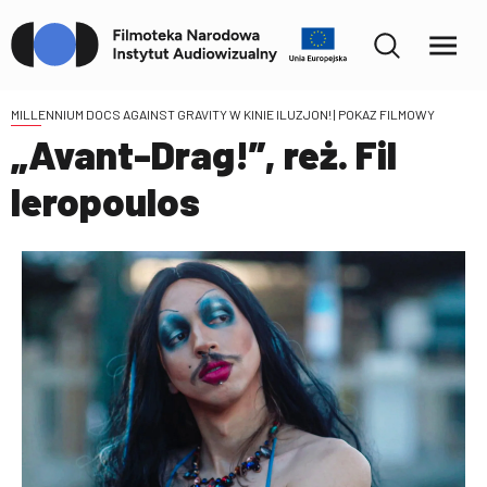
MILLENNIUM DOCS AGAINST GRAVITY W KINIE ILUZJON!
| POKAZ FILMOWY
„Avant-Drag!”, reż. Fil
Ieropoulos