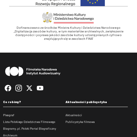
Dofinansowano ze środków Ministra Kultury i Dziedzictwa Narodowego
„Digitalizacja zasobów kultury, w tym materiałów archiwalnych, zwiększenie
dostępności i poprawa jakości zasobów kultury udostępnianych cyfrowo
znajdujących się w zasobach FINA”
Stopka
Co robimy?
Aktualności i publicystyka
Pleograf
Aktualności
Lista Polskiego Dziedzictwa Filmowego
Publicystyka filmowa
Biogramy.pl. Polski Portal Biograficzny
Archiwum