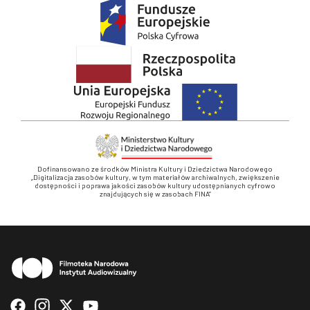
Dofinansowano ze środków Ministra Kultury i Dziedzictwa Narodowego
„Digitalizacja zasobów kultury, w tym materiałów archiwalnych, zwiększenie
dostępności i poprawa jakości zasobów kultury udostępnianych cyfrowo
znajdujących się w zasobach FINA”
Stopka