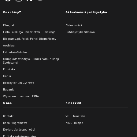
Co robimy?
Aktualności i publicystyka
Pleograf
Aktualności
Lista Polskiego Dziedzictwa Filmowego
Publicystyka filmowa
Biogramy.pl. Polski Portal Biograficzny
Archiwum
Filmoteka Szkolna
Olimpiada Wiedzy o Filmie i Komunikacji
Społecznej
Fototeka
Gapla
Repozytorium Cyfrowe
Badania
Wynajem przestrzeni FINA
O nas
Kino i VOD
Kontakt
VOD: Ninateka
Rada Programowa
KINO: Iluzjon
Deklaracja dostępności
Polityka antykorupcyjna