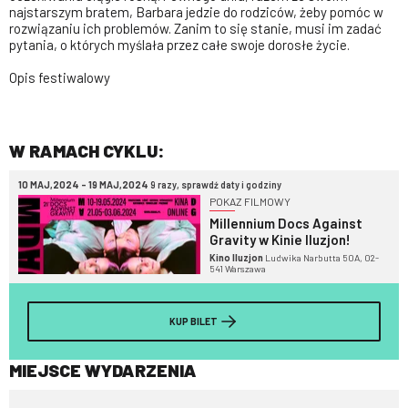
najstarszym bratem, Barbara jedzie do rodziców, żeby pomóc w
rozwiązaniu ich problemów. Zanim to się stanie, musi im zadać
pytania, o których myślała przez całe swoje dorosłe życie.
Opis festiwalowy
W RAMACH CYKLU:
10 MAJ,2024 - 19 MAJ,2024
9 razy, sprawdź daty i godziny
POKAZ FILMOWY
Millennium Docs Against
Gravity w Kinie Iluzjon!
Kino Iluzjon
Ludwika Narbutta 50A, 02-
541 Warszawa
KUP BILET
MIEJSCE WYDARZENIA