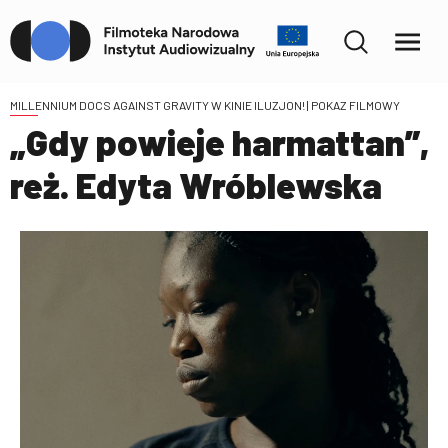
MILLENNIUM DOCS AGAINST GRAVITY W KINIE ILUZJON!
| POKAZ FILMOWY
„Gdy powieje harmattan”,
reż. Edyta Wróblewska