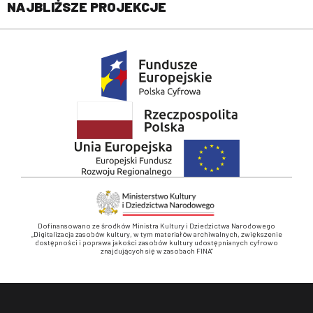
NAJBLIŻSZE PROJEKCJE
Dofinansowano ze środków Ministra Kultury i Dziedzictwa Narodowego
„Digitalizacja zasobów kultury, w tym materiałów archiwalnych, zwiększenie
dostępności i poprawa jakości zasobów kultury udostępnianych cyfrowo
znajdujących się w zasobach FINA”
Stopka