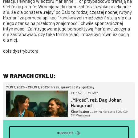
relacji. Pewnego wieczoru Marianne i Tor przypadkowo trafiają na
siebie na promie. Wracająca do domu kobieta szybko przekonuje
się, że dla bohatera „rejsy” po Oslo to rodzaj częstej nocnej rutyny.
Poznani za pomocą aplikacji randkowych mężczyźni stają się dla
niego szansą na przelotną znajomość i chwile spontanicznej
intymności. Zaintrygowana jego perspektywą Marianne zaczyna
się zastanawiać, czy taka forma relacji może być również opcją
dla niej.
opis dystrybutora
W RAMACH CYKLU:
7 LIST,2025 - 29 LIST,2025
11 razy, sprawdź daty i godziny
POKAZ FILMOWY
„Miłość”, reż. Dag Johan
Haugerud
Kino Iluzjon
Ludwika Narbutta 50A, 02-
541 Warszawa
KUP BILET