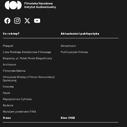
Co robimy?
Aktualności i publicystyka
Pleograf
Aktualności
Lista Polskiego Dziedzictwa Filmowego
Publicystyka filmowa
Biogramy.pl. Polski Portal Biograficzny
Archiwum
Filmoteka Szkolna
Olimpiada Wiedzy o Filmie i Komunikacji
Społecznej
Fototeka
Gapla
Repozytorium Cyfrowe
Badania
Wynajem przestrzeni FINA
O nas
Kino i VOD