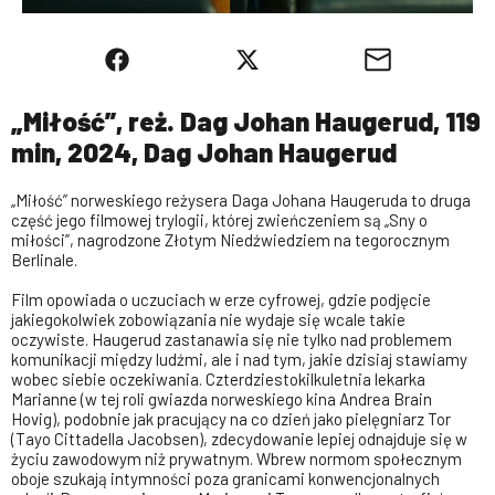
„Miłość”, reż. Dag Johan Haugerud, 119
min, 2024, Dag Johan Haugerud
„Miłość” norweskiego reżysera Daga Johana Haugeruda to druga
część jego filmowej trylogii, której zwieńczeniem są „Sny o
miłości”, nagrodzone Złotym Niedźwiedziem na tegorocznym
Berlinale.
Film opowiada o uczuciach w erze cyfrowej, gdzie podjęcie
jakiegokolwiek zobo­wiązania nie wydaje się wcale takie
oczywiste. Haugerud zastanawia się nie tylko nad problemem
komunikacji mię­dzy ludźmi, ale i nad tym, jakie dzisiaj stawiamy
wobec siebie oczekiwania. Czterdziestokilkuletnia lekarka
Marianne (w tej roli gwiazda norweskiego kina Andrea Brain
Hovig), podobnie jak pracujący na co dzień jako pielęgniarz Tor
(Tayo Cittadella Jacobsen), zdecydowanie lepiej odnajduje się w
życiu zawodowym niż prywatnym. Wbrew normom społecznym
oboje szukają intymności poza granicami konwencjonalnych