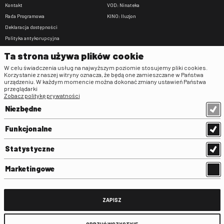
Kontakt
VOD: Ninateka
Rada Programowa
KINO: Iluzjon
Deklaracja dostępności
Polityka antykorupcyjna
BIP
Ta strona używa plików cookie
Zamówienia publiczne
W celu świadczenia usług na najwyższym poziomie stosujemy pliki cookies.
Praca w FINA
Korzystanie z naszej witryny oznacza, że będą one zamieszczane w Państwa
urządzeniu. W każdym momencie można dokonać zmiany ustawień Państwa
Regulaminy
przeglądarki
Zobacz politykę prywatności
Regulamin strony
Niezbędne
Klauzula informacyjna RODO
Regulamin użytkowania parkingu
Funkcjonalne
Regulamin użytkowania parkingu
podziemnego
Statystyczne
Standardy ochrony małoletnich
Regulamin kina Iluzjon
Marketingowe
Regulamin udziału w wydarzeniach
plenerowych na Dziedzińcu FINA
Regulamin dziedzińca
ZAPISZ
Regulamin Biblioteki