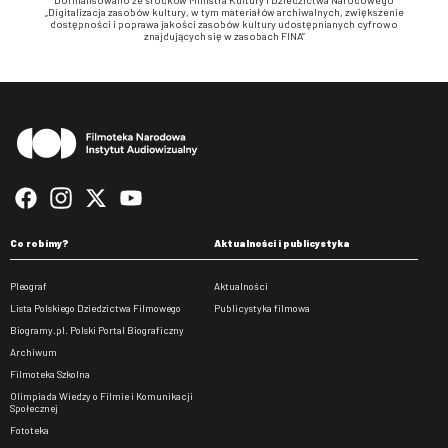
„Digitalizacja zasobów kultury, w tym materiałów archiwalnych, zwiększenie
dostępności i poprawa jakości zasobów kultury udostępnianych cyfrowo
znajdujących się w zasobach FINA”
Stopka
Co robimy?
Aktualności i publicystyka
Pleograf
Aktualności
Lista Polskiego Dziedzictwa Filmowego
Publicystyka filmowa
Biogramy.pl. Polski Portal Biograficzny
Archiwum
Filmoteka Szkolna
Olimpiada Wiedzy o Filmie i Komunikacji
Społecznej
Fototeka