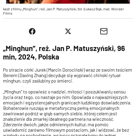
kadr z filmu „Minghun”, reż. Jan P. Matuszyński, fot. Łukasz Bąk, mat. Wonder
Films
„Minghun”, reż. Jan P. Matuszyński, 96
min, 2024, Polska
Po stracie córki Jurek (Marcin Dorociński) wraz ze swoim teściem
Benem (Daxing Zhang) decyduje się wyprawić chiński rytuał
minghun, czyli zaślubiny po śmierci.
„Minghun” to opowieść o nadziei, miłości i poszukiwaniu sensu
życia oraz tego, co nastaje po nim. Opowiada o najważniejszych
emocjach i egzystencjalnych granicach ludzkiego doświadczenia.
Bohaterowie ruszają w metaforyczną pełną emocjonalnych
zawirowań podróż w głąb samych siebie, której celem jest
znalezienie dla zmarłej idealnego partnera na wieczność.
Zderzenie dwóch, jakże odmiennych kultur, ma pomóc
uświadomić zarówno filmowym postaciom, jak i widzowi, że bez
względu na pochodzenie, wszyscy przynależymy do jednej