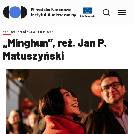
WYDARZENIA
| POKAZ FILMOWY
„Minghun”, reż. Jan P.
Matuszyński