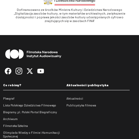
Dofinansowano ze środków Ministra Kultury i Dziedzictwa Narodowego
„Digitalizacja zasobów kultury, w tym materiałów archiwalnych, zwiększenie
dostępności i poprawa jakości zasobów kultury udostępnianych cyfrowo
znajdujących się w zasobach FINA”
Stopka
Co robimy?
Aktualności i publicystyka
Pleograf
Aktualności
Lista Polskiego Dziedzictwa Filmowego
Publicystyka filmowa
Biogramy.pl. Polski Portal Biograficzny
Archiwum
Filmoteka Szkolna
Olimpiada Wiedzy o Filmie i Komunikacji
Społecznej