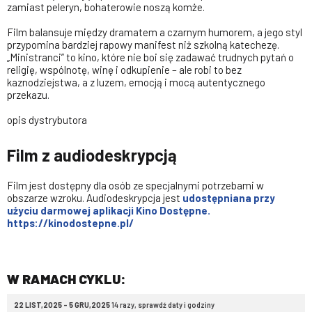
zamiast peleryn, bohaterowie noszą komże.
Film balansuje między dramatem a czarnym humorem, a jego styl
przypomina bardziej rapowy manifest niż szkolną katechezę.
„Ministranci” to kino, które nie boi się zadawać trudnych pytań o
religię, wspólnotę, winę i odkupienie – ale robi to bez
kaznodziejstwa, a z luzem, emocją i mocą autentycznego
przekazu.
opis dystrybutora
Film z audiodeskrypcją
Film jest dostępny dla osób ze specjalnymi potrzebami w
obszarze wzroku. Audiodeskrypcja jest
udostępniana przy
użyciu darmowej aplikacji Kino Dostępne.
https://kinodostepne.pl/
W RAMACH CYKLU:
22 LIST,2025 - 5 GRU,2025
14 razy, sprawdź daty i godziny