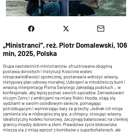
„Ministranci”, reż. Piotr Domalewski, 106
min, 2025, Polska
Grupa nastoletnich ministrantów, sfrustrowana obojętną
postawą dorosłych i instytucji Kościoła wobec
niesprawiedliwości społecznej, postanawia wdrożyć własny,
nietypowy plan odnowy moralnej. Uzbrojeni w młodzieńczy bunt i
własną interpretację Pisma Świętego zakładają podsłuch… w
konfesjonale, aby lepiej poznać swoich sąsiadów. Zamaskowani
niczym Zorro i z ambicjami na miarę Robin Hooda, stają się
sędziami w swoim osiedlowym świecie, pomagając
potrzebującym i wymierzając kary za grzechy. Jednak ich misja
zamienia się w niebezpieczną grę, a chłopcy, stosując własny,
idealistyczny kodeks honorowy, zaczynają balansować na cienkiej
granicy między dobrem a złem. Prawdziwe życie blokowiska
miesza się z misją wprost z komiksów o superbohaterach, ale