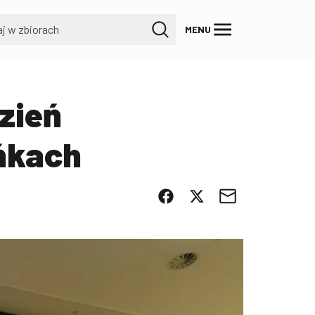
MENU
zień
ńkach