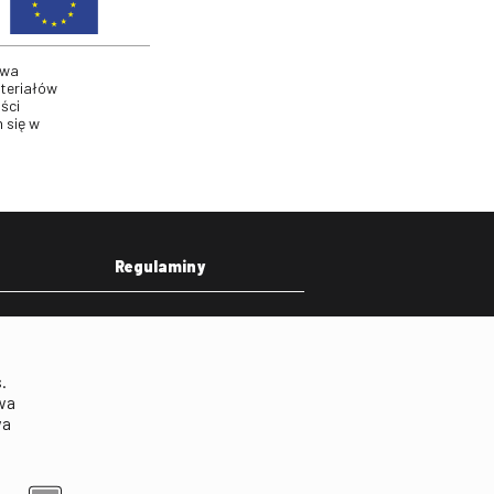
twa
ateriałów
ści
 się w
Regulaminy
eka
Regulamin strony
on
Klauzula informacyjna RODO
.
Regulamin użytkowania
wa
parkingu
wa
Regulamin użytkowania
parkingu podziemnego