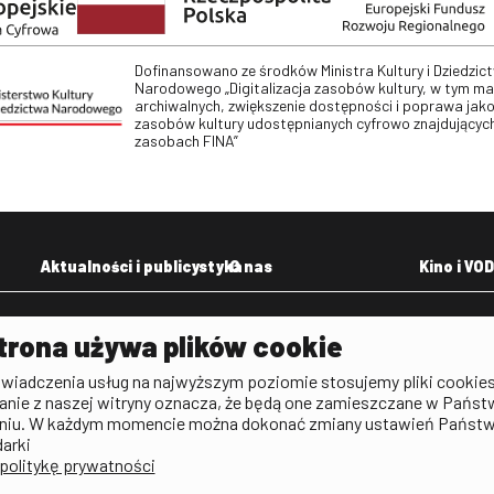
Dofinansowano ze środków Ministra Kultury i Dziedzic
Narodowego „Digitalizacja zasobów kultury, w tym m
archiwalnych, zwiększenie dostępności i poprawa jako
zasobów kultury udostępnianych cyfrowo znajdujących
zasobach FINA”
Aktualności i publicystyka
O nas
Kino i VOD
Aktualności
Kontakt
VOD: Ninat
trona używa plików cookie
zictwa
Publicystyka filmowa
Rada Programowa
KINO: Iluzj
świadczenia usług na najwyższym poziomie stosujemy pliki cookies
Deklaracja dostępności
anie z naszej witryny oznacza, że będą one zamieszczane w Państ
rtal
niu. W każdym momencie można dokonać zmiany ustawień Państ
Polityka antykorupcyjna
darki
politykę prywatności
BIP