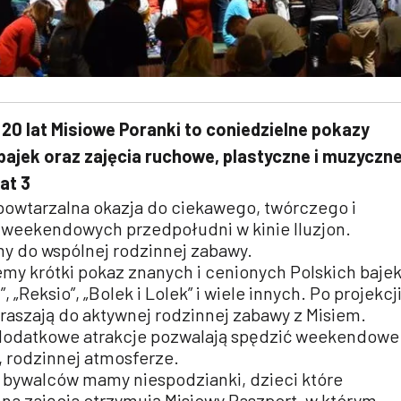
 20 lat Misiowe Poranki to coniedzielne pokazy
bajek oraz zajęcia ruchowe, plastyczne i muzyczn
at 3
epowtarzalna okazja do ciekawego, twórczego i
weekendowych przedpołudni w kinie Iluzjon.
my do wspólnej rodzinnej zabawy.
my krótki pokaz znanych i cenionych Polskich bajek
”, „Reksio”, „Bolek i Lolek” i wiele innych. Po projekcj
praszają do aktywnej rodzinnej zabawy z Misiem.
 dodatkowe atrakcje pozwalają spędzić weekendowe
, rodzinnej atmosferze.
 bywalców mamy niespodzianki, dzieci które
na zajęcia otrzymują Misiowy Paszport, w którym