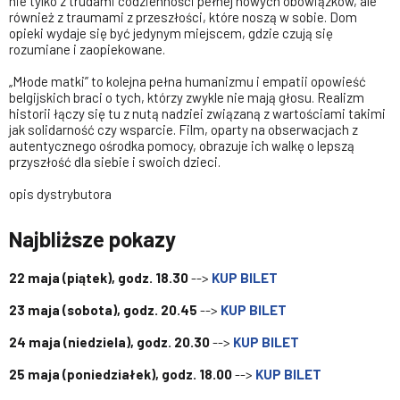
nie tylko z trudami codzienności pełnej nowych obowiązków, ale
również z traumami z przeszłości, które noszą w sobie. Dom
opieki wydaje się być jedynym miejscem, gdzie czują się
rozumiane i zaopiekowane.
„Młode matki” to kolejna pełna humanizmu i empatii opowieść
belgijskich braci o tych, którzy zwykle nie mają głosu. Realizm
historii łączy się tu z nutą nadziei związaną z wartościami takimi
jak solidarność czy wsparcie. Film, oparty na obserwacjach z
autentycznego ośrodka pomocy, obrazuje ich walkę o lepszą
przyszłość dla siebie i swoich dzieci.
opis dystrybutora
Najbliższe pokazy
22 maja (piątek), godz. 18.30
-->
KUP BILET
23 maja (sobota), godz.
20.45
-->
KUP BILET
24 maja (niedziela), godz. 20.30
-->
KUP BILET
25 maja (poniedziałek), godz. 18.00
-->
KUP BILET