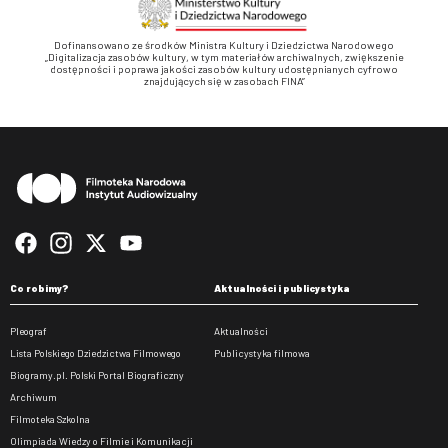
Dofinansowano ze środków Ministra Kultury i Dziedzictwa Narodowego
„Digitalizacja zasobów kultury, w tym materiałów archiwalnych, zwiększenie
dostępności i poprawa jakości zasobów kultury udostępnianych cyfrowo
znajdujących się w zasobach FINA”
Stopka
Co robimy?
Aktualności i publicystyka
Pleograf
Aktualności
Lista Polskiego Dziedzictwa Filmowego
Publicystyka filmowa
Biogramy.pl. Polski Portal Biograficzny
Archiwum
Filmoteka Szkolna
Olimpiada Wiedzy o Filmie i Komunikacji