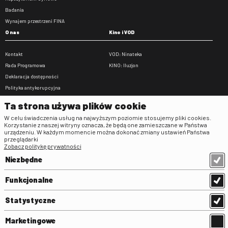
Badania
Wynajem przestrzeni FINA
O nas
Kino i VOD
Kontakt
VOD: Ninateka
Rada Programowa
KINO: Iluzjon
Deklaracja dostępności
Polityka antykorupcyjna
BIP
Ta strona używa plików cookie
Zamówienia publiczne
W celu świadczenia usług na najwyższym poziomie stosujemy pliki cookies.
Praca w FINA
Korzystanie z naszej witryny oznacza, że będą one zamieszczane w Państwa
urządzeniu. W każdym momencie można dokonać zmiany ustawień Państwa
Regulaminy
przeglądarki
Zobacz politykę prywatności
Regulamin strony
Niezbędne
Klauzula informacyjna RODO
Regulamin użytkowania parkingu
Funkcjonalne
Regulamin użytkowania parkingu
podziemnego
Statystyczne
Standardy ochrony małoletnich
Regulamin kina Iluzjon
Marketingowe
Regulamin udziału w wydarzeniach