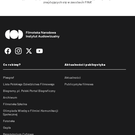
znajdujących się w zasobach FINA”
Stopka
Co robimy?
Aktualności i publicystyka
Pleograf
Aktualności
Lista Polskiego Dziedzictwa Filmowego
Publicystyka filmowa
Biogramy.pl. Polski Portal Biograficzny
Archiwum
Filmoteka Szkolna
Olimpiada Wiedzy o Filmie i Komunikacji
Społecznej
Fototeka
Gapla
Repozytorium Cyfrowe