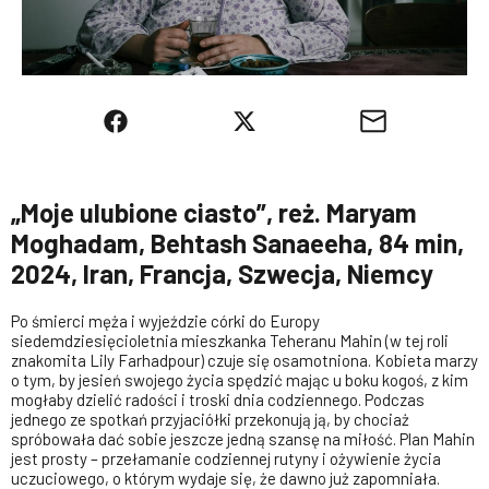
„Moje ulubione ciasto”, reż. Maryam
Moghadam, Behtash Sanaeeha, 84 min,
2024, Iran, Francja, Szwecja, Niemcy
Po śmierci męża i wyjeździe córki do Europy
siedemdziesięcioletnia mieszkanka Teheranu Mahin (w tej roli
znakomita Lily Farhadpour) czuje się osamotniona. Kobieta marzy
o tym, by jesień swojego życia spędzić mając u boku kogoś, z kim
mogłaby dzielić radości i troski dnia codziennego. Podczas
jednego ze spotkań przyjaciółki przekonują ją, by chociaż
spróbowała dać sobie jeszcze jedną szansę na miłość. Plan Mahin
jest prosty – przełamanie codziennej rutyny i ożywienie życia
uczuciowego, o którym wydaje się, że dawno już zapomniała.