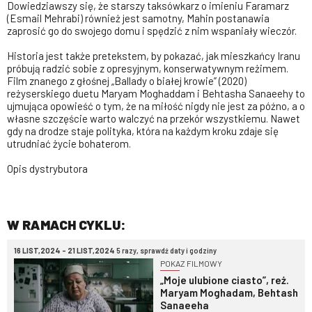
Dowiedziawszy się, że starszy taksówkarz o imieniu Faramarz
(Esmail Mehrabi) również jest samotny, Mahin postanawia
zaprosić go do swojego domu i spędzić z nim wspaniały wieczór.
Historia jest także pretekstem, by pokazać, jak mieszkańcy Iranu
próbują radzić sobie z opresyjnym, konserwatywnym reżimem.
Film znanego z głośnej „Ballady o białej krowie” (2020)
reżyserskiego duetu Maryam Moghaddam i Behtasha Sanaeehy to
ujmująca opowieść o tym, że na miłość nigdy nie jest za późno, a o
własne szczęście warto walczyć na przekór wszystkiemu. Nawet
gdy na drodze staje polityka, która na każdym kroku zdaje się
utrudniać życie bohaterom.
Opis dystrybutora
W RAMACH CYKLU:
16 LIST,2024 - 21 LIST,2024
5 razy, sprawdź daty i godziny
POKAZ FILMOWY
„Moje ulubione ciasto”, reż.
Maryam Moghadam, Behtash
Sanaeeha