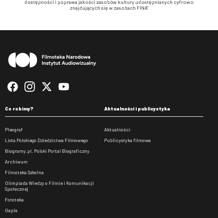
dostępności i poprawa jakości zasobów kultury udostępnianych cyfrowo
znajdujących się w zasobach FINA”
Stopka
Co robimy?
Aktualności i publicystyka
Pleograf
Aktualności
Lista Polskiego Dziedzictwa Filmowego
Publicystyka filmowa
Biogramy.pl. Polski Portal Biograficzny
Archiwum
Filmoteka Szkolna
Olimpiada Wiedzy o Filmie i Komunikacji
Społecznej
Fototeka
Gapla