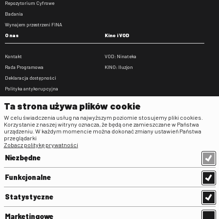
Repozytorium Cyfrowe
Badania
Wynajem przestrzeni FINA
O nas
Kino i VOD
Kontakt
VOD: Ninateka
Rada Programowa
KINO: Iluzjon
Deklaracja dostępności
Polityka antykorupcyjna
BIP
Ta strona używa plików cookie
Zamówienia publiczne
W celu świadczenia usług na najwyższym poziomie stosujemy pliki cookies.
Praca w FINA
Korzystanie z naszej witryny oznacza, że będą one zamieszczane w Państwa
urządzeniu. W każdym momencie można dokonać zmiany ustawień Państwa
Regulaminy
przeglądarki
Zobacz politykę prywatności
Regulamin strony
Niezbędne
Klauzula informacyjna RODO
Regulamin użytkowania parkingu
Funkcjonalne
Regulamin użytkowania parkingu
podziemnego
Statystyczne
Standardy ochrony małoletnich
Regulamin kina Iluzjon
Marketingowe