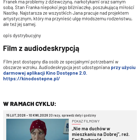
Franek ma problemy z dziewczyną, narkotykami oraz samym
sobą. Stan Franka niepokoi jego bliźniaczkę, poszukującą miłości
Nastkę. Najstarsza ze wszystkich Jana pracuje nad projektem
artystycznym, który ma przynieść ulgę młodszemu rodzeństwu,
ale też jej samej.
opis dystrybucyjny
Film z audiodeskrypcją
Film jest dostępny dla osób ze specjalnymi potrzebami w
obszarze wzroku. Audiodeskrypcja jest udostępniana
przy użyciu
darmowej aplikacji Kino Dostępne 2.0.
https://kinodostepne.pl/
W RAMACH CYKLU:
15 LUT,2026 - 10 KWI,2026
20 razy, sprawdź daty i godziny
POKAZ FILMOWY
„Nie ma duchów w
mieszkaniu na Dobrej”, reż.
Emi Buchwald