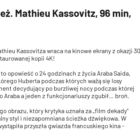
eż. Mathieu Kassovitz, 96 min,
thieu Kassovitza wraca na kinowe ekrany z okazji 3
taurowanej kopii 4K!
u to opowieść o 24 godzinach z życia Araba Saida,
kórego Huberta podczas których ważą się losy
ent decydujący po burzliwej nocy podczas której
o Araba a jeden z funkcjonariuszy zgubił… broń.
o obrazu, który krytyka uznała za „film dekady”
ny styl i niezapomniana ścieżka dźwiękowa. W
wystąpiła przyszła gwiazda francuskiego kina -