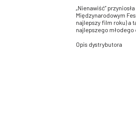
„Nienawiść” przyniosła
Międzynarodowym Festi
najlepszy film roku) a
najlepszego młodego e
Opis dystrybutora