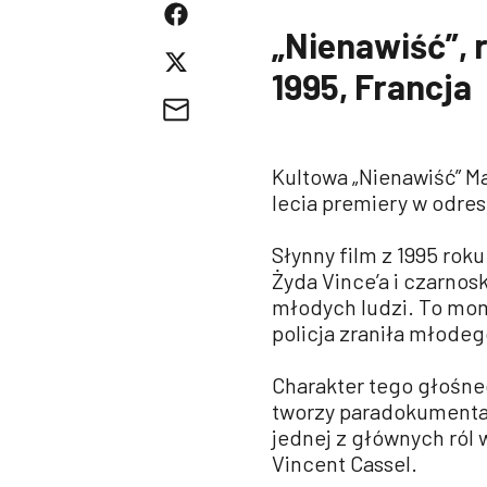
„Nienawiść”, r
1995, Francja
Kultowa „Nienawiść” Ma
lecia premiery w odres
Słynny film z 1995 rok
Żyda Vince’a i czarnos
młodych ludzi. To mom
policja zraniła młodeg
Charakter tego głośneg
tworzy paradokumental
jednej z głównych ról 
Vincent Cassel.