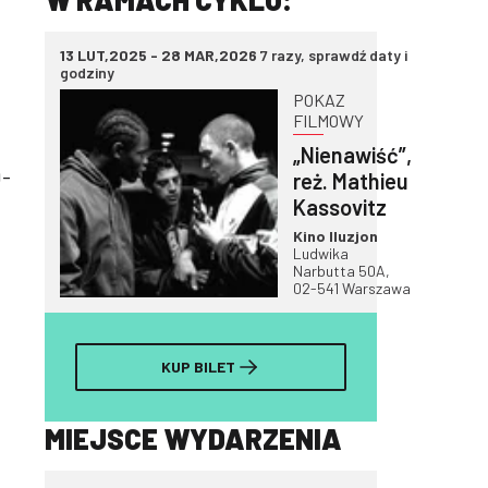
13 LUT,2025 - 28 MAR,2026
7 razy, sprawdź daty i
godziny
POKAZ
FILMOWY
„Nienawiść”,
0-
reż. Mathieu
Kassovitz
Kino Iluzjon
Ludwika
Narbutta 50A,
02-541 Warszawa
KUP BILET
MIEJSCE WYDARZENIA