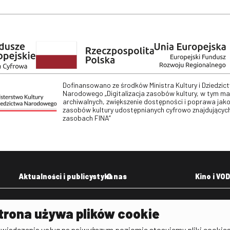
Dofinansowano ze środków Ministra Kultury i Dziedzic
Narodowego „Digitalizacja zasobów kultury, w tym m
archiwalnych, zwiększenie dostępności i poprawa jako
zasobów kultury udostępnianych cyfrowo znajdujących
zasobach FINA”
Aktualności i publicystyka
O nas
Kino i VOD
Aktualności
Kontakt
VOD: Ninat
trona używa plików cookie
zictwa
Publicystyka filmowa
Rada Programowa
KINO: Iluzj
świadczenia usług na najwyższym poziomie stosujemy pliki cookies