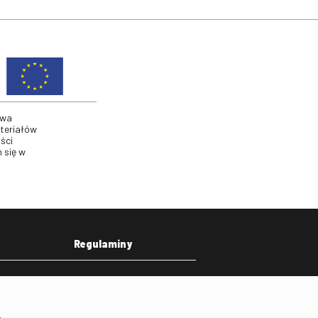
twa
ateriałów
ści
 się w
Regulaminy
eka
Regulamin strony
on
Klauzula informacyjna RODO
.