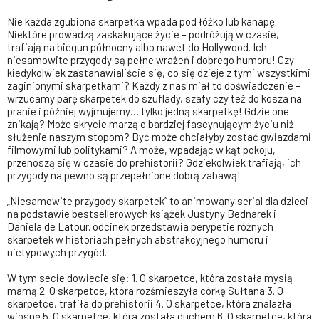
Nie każda zgubiona skarpetka wpada pod łóżko lub kanapę.
Niektóre prowadzą zaskakujące życie – podróżują w czasie,
trafiają na biegun północny albo nawet do Hollywood. Ich
niesamowite przygody są pełne wrażeń i dobrego humoru! Czy
kiedykolwiek zastanawialiście się, co się dzieje z tymi wszystkimi
zaginionymi skarpetkami? Każdy z nas miał to doświadczenie –
wrzucamy parę skarpetek do szuflady, szafy czy też do kosza na
pranie i później wyjmujemy… tylko jedną skarpetkę! Gdzie one
znikają? Może skrycie marzą o bardziej fascynującym życiu niż
służenie naszym stopom? Być może chciałyby zostać gwiazdami
filmowymi lub politykami? A może, wpadając w kąt pokoju,
przenoszą się w czasie do prehistorii? Gdziekolwiek trafiają, ich
przygody na pewno są przepełnione dobrą zabawą!
„Niesamowite przygody skarpetek” to animowany serial dla dzieci
na podstawie bestsellerowych książek Justyny Bednarek i
Daniela de Latour. odcinek przedstawia perypetie różnych
skarpetek w historiach pełnych abstrakcyjnego humoru i
nietypowych przygód.
W tym secie dowiecie się: 1. O skarpetce, która została mysią
mamą 2. O skarpetce, która rozśmieszyła córkę Sułtana 3. O
skarpetce, trafiła do prehistorii 4. O skarpetce, która znalazła
wiosnę 5. O skarpetce, która została duchem 6. O skarpetce, która