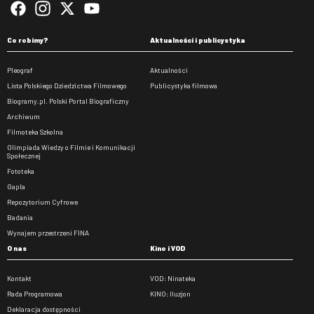
Co robimy?
Aktualności i publicystyka
Pleograf
Aktualności
Lista Polskiego Dziedzictwa Filmowego
Publicystyka filmowa
Biogramy.pl. Polski Portal Biograficzny
Archiwum
Filmoteka Szkolna
Olimpiada Wiedzy o Filmie i Komunikacji
Społecznej
Fototeka
Gapla
Repozytorium Cyfrowe
Badania
Wynajem przestrzeni FINA
O nas
Kino i VOD
Kontakt
VOD: Ninateka
Rada Programowa
KINO: Iluzjon
Deklaracja dostępności