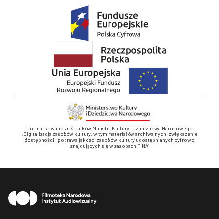
Dofinansowano ze środków Ministra Kultury i Dziedzictwa Narodowego
„Digitalizacja zasobów kultury, w tym materiałów archiwalnych, zwiększenie
dostępności i poprawa jakości zasobów kultury udostępnianych cyfrowo
znajdujących się w zasobach FINA”
Stopka