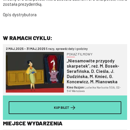
została prezydentką.
Opis dystrybutora
W RAMACH CYKLU:
2 MAJ,2025 - 31 MAJ,2025
5 razy, sprawdź daty i godziny
POKAZ FILMOWY
„Niesamowite przygody
skarpetek”, reż. M. Bosek-
Serafińska, D. Cieśla, J.
Dudzińska, M. Kmieć, G.
Koncewicz, M. Mianowska
Kino Iluzjon
Ludwika Narbutta 50A, 02-
541 Warszawa
KUP BILET
MIEJSCE WYDARZENIA