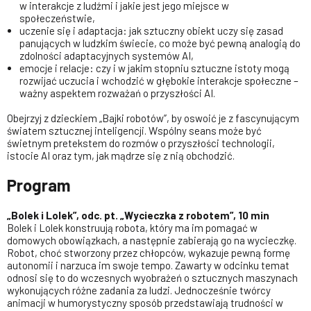
w interakcje z ludźmi i jakie jest jego miejsce w
społeczeństwie,
uczenie się i adaptacja: jak sztuczny obiekt uczy się zasad
panujących w ludzkim świecie, co może być pewną analogią do
zdolności adaptacyjnych systemów AI,
emocje i relacje: czy i w jakim stopniu sztuczne istoty mogą
rozwijać uczucia i wchodzić w głębokie interakcje społeczne –
ważny aspektem rozważań o przyszłości AI.
Obejrzyj z dzieckiem „Bajki robotów”, by oswoić je z fascynującym
światem sztucznej inteligencji. Wspólny seans może być
świetnym pretekstem do rozmów o przyszłości technologii,
istocie AI oraz tym, jak mądrze się z nią obchodzić.
Program
„Bolek i Lolek”, odc. pt. „Wycieczka z robotem”, 10 min
Bolek i Lolek konstruują robota, który ma im pomagać w
domowych obowiązkach, a następnie zabierają go na wycieczkę.
Robot, choć stworzony przez chłopców, wykazuje pewną formę
autonomii i narzuca im swoje tempo. Zawarty w odcinku temat
odnosi się to do wczesnych wyobrażeń o sztucznych maszynach
wykonujących różne zadania za ludzi. Jednocześnie twórcy
animacji w humorystyczny sposób przedstawiają trudności w