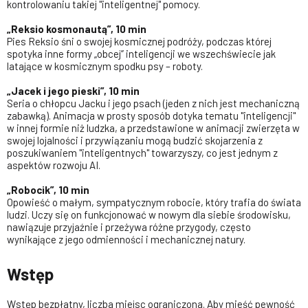
kontrolowaniu takiej "inteligentnej" pomocy.
„Reksio kosmonautą”, 10 min
Pies Reksio śni o swojej kosmicznej podróży, podczas której
spotyka inne formy „obcej” inteligencji we wszechświecie jak
latające w kosmicznym spodku psy – roboty.
„Jacek i jego pieski”, 10 min
Seria o chłopcu Jacku i jego psach (jeden z nich jest mechaniczną
zabawką). Animacja w prosty sposób dotyka tematu "inteligencji"
w innej formie niż ludzka, a przedstawione w animacji zwierzęta w
swojej lojalności i przywiązaniu mogą budzić skojarzenia z
poszukiwaniem "inteligentnych" towarzyszy, co jest jednym z
aspektów rozwoju AI.
„Robocik”, 10 min
Opowieść o małym, sympatycznym robocie, który trafia do świata
ludzi. Uczy się on funkcjonować w nowym dla siebie środowisku,
nawiązuje przyjaźnie i przeżywa różne przygody, często
wynikające z jego odmienności i mechanicznej natury.
Wstęp
Wstęp bezpłatny, liczba miejsc ograniczona. Aby mieść pewność