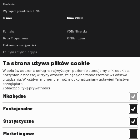
Badania
Wynajem przestrzeni FINA
O nas
Kino i VOD
Kontakt
VOD: Ninateka
Rada Programowa
KINO: Iluzjon
Deklaracja dostępności
Polityka antykorupcyjna
BIP
Ta strona używa plików cookie
Zamówienia publiczne
W celu świadczenia usług na najwyższym poziomie stosujemy pliki cookies.
Praca w FINA
Korzystanie z naszej witryny oznacza, że będą one zamieszczane w Państwa
urządzeniu. W każdym momencie można dokonać zmiany ustawień Państwa
Regulaminy
przeglądarki
Zobacz politykę prywatności
Regulamin strony
Niezbędne
Klauzula informacyjna RODO
Regulamin użytkowania parkingu
Funkcjonalne
Regulamin użytkowania parkingu
podziemnego
Statystyczne
Standardy ochrony małoletnich
Regulamin kina Iluzjon
Marketingowe
Regulamin udziału w wydarzeniach