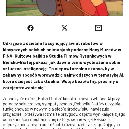
Odkryjcie z dziećmi fascynujący świat robotów w
klasycznych polskich animacjach podczas Nocy Muzeów w
FINA! Kultowe bajki ze Studia Filmów Rysunkowych w
Bielsku-Białej pokażą, jak dawno temu wyobrażano sobie
sztuczną inteligencję. To niepowtarzalna szansa, by w
zabawny sposób wprowadzić najmłodszych w tematykę AI,
która dziś jest tak aktualna. Wstęp bezpłatny, prosimy o
zarejestrowanie się!
Zobaczycie m.in.: „Bolka i Lolka” konstruujących własną AI przy
pomocy odkurzacza, sympatycznego „Robocika”, który uczy się
funkcjonować w nowym dla siebie środowisku, nawiązuje
przyjaźnie i przeżywa rozmaite przygody, często wynikające z jego
odmienności i mechanicznej natury, senne wizje Reksia o
międzyplanetarnych podróżach i różnych, nieraz zagrażających