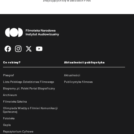
znajdujących się w zasobach FINA”
Stopka
Co robimy?
Aktualności i publicystyka
Pleograf
Aktualności
Lista Polskiego Dziedzictwa Filmowego
Publicystyka filmowa
Biogramy.pl. Polski Portal Biograficzny
Archiwum
Filmoteka Szkolna
Olimpiada Wiedzy o Filmie i Komunikacji
Społecznej
Fototeka
Gapla
Repozytorium Cyfrowe