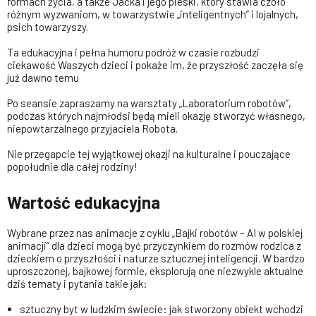
formach życia, a także Jacka i jego pieski, który stawia czoło
różnym wyzwaniom, w towarzystwie „inteligentnych” i lojalnych,
psich towarzyszy.
Ta edukacyjna i pełna humoru podróż w czasie rozbudzi
ciekawość Waszych dzieci i pokaże im, że przyszłość zaczęła się
już dawno temu
Po seansie zapraszamy na warsztaty „Laboratorium robotów”,
podczas których najmłodsi będą mieli okazję stworzyć własnego,
niepowtarzalnego przyjaciela Robota.
Nie przegapcie tej wyjątkowej okazji na kulturalne i pouczające
popołudnie dla całej rodziny!
Wartość edukacyjna
Wybrane przez nas animacje z cyklu „Bajki robotów – AI w polskiej
animacji” dla dzieci mogą być przyczynkiem do rozmów rodzica z
dzieckiem o przyszłości i naturze sztucznej inteligencji. W bardzo
uproszczonej, bajkowej formie, eksplorują one niezwykle aktualne
dziś tematy i pytania takie jak:
sztuczny byt w ludzkim świecie: jak stworzony obiekt wchodzi