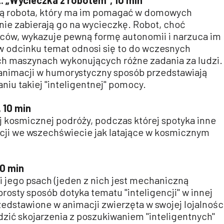
pt. „Wycieczka z robotem”, 10 min
ują robota, który ma im pomagać w domowych
nie zabierają go na wycieczkę. Robot, choć
ców, wykazuje pewną formę autonomii i narzuca im
w odcinku temat odnosi się to do wczesnych
h maszynach wykonujących różne zadania za ludzi.
nimacji w humorystyczny sposób przedstawiają
niu takiej "inteligentnej" pomocy.
 10 min
ej kosmicznej podróży, podczas której spotyka inne
ncji we wszechświecie jak latające w kosmicznym
10 min
i jego psach (jeden z nich jest mechaniczną
rosty sposób dotyka tematu "inteligencji" w innej
zedstawione w animacji zwierzęta w swojej lojalności
zić skojarzenia z poszukiwaniem "inteligentnych"