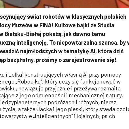
ascynujący świat robotów w klasycznych polskich
ocy Muzeów w FINA! Kultowe bajki ze Studia
 Bielsku-Białej pokażą, jak dawno temu
czną inteligencję. To niepowtarzalna szansa, by 
adzić najmłodszych w tematykę AI, która dziś
tęp bezpłatny, prosimy o zarejestrowanie się!
ka i Lolka” konstruujących własną AI przy pomocy
nego „Robocika”, który uczy się funkcjonować w
wisku, nawiązuje przyjaźnie i przeżywa rozmaite
kające z jego odmienności i mechanicznej natury,
iędzyplanetarnych podróżach i różnych, nieraz
ycia, a także Jacka i jego pieski, który stawia czoł
warzystwie „inteligentnych” i lojalnych, psich