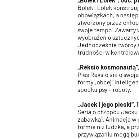
„Bolek i Lolek”, odc. 
Bolek i Lolek konstru
obowiązkach, a następ
stworzony przez chłop
swoje tempo. Zawarty 
wyobrażeń o sztucznyc
Jednocześnie twórcy a
trudności w kontrolowa
„Reksio kosmonautą”,
Pies Reksio śni o swoj
formy „obcej” intelige
spodku psy – roboty.
„Jacek i jego pieski”, 
Seria o chłopcu Jacku 
zabawką). Animacja w p
formie niż ludzka, a pr
przywiązaniu mogą bud