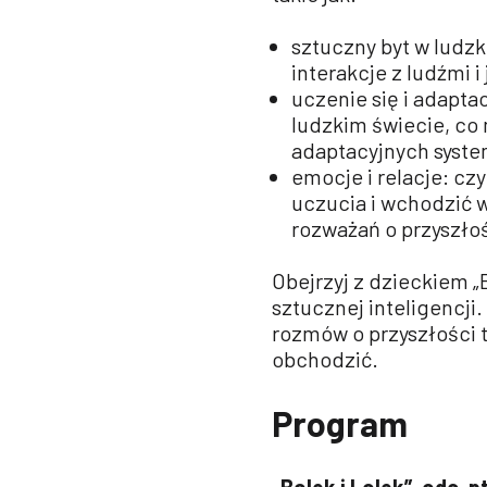
sztuczny byt w ludzk
interakcje z ludźmi i
uczenie się i adapta
ludzkim świecie, co
adaptacyjnych syste
emocje i relacje: cz
uczucia i wchodzić 
rozważań o przyszłoś
Obejrzyj z dzieckiem „
sztucznej inteligencj
rozmów o przyszłości te
obchodzić.
Program