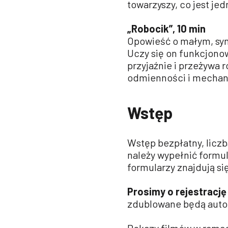
towarzyszy, co jest je
„Robocik”, 10 min
Opowieść o małym, symp
Uczy się on funkcjono
przyjaźnie i przeżywa 
odmienności i mechani
Wstęp
Wstęp bezpłatny, licz
należy wypełnić formu
formularzy znajdują si
Prosimy o rejestrację 
zdublowane będą auto