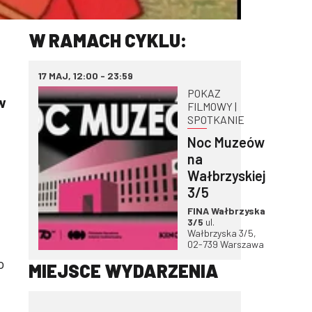
W RAMACH CYKLU:
17 MAJ, 12:00 - 23:59
POKAZ
w
FILMOWY |
SPOTKANIE
Noc Muzeów
na
Wałbrzyskiej
3/5
FINA Wałbrzyska
3/5
ul.
Wałbrzyska 3/5,
02-739 Warszawa
o
MIEJSCE WYDARZENIA