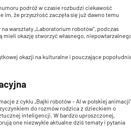
 humoru podróż w czasie rozbudzi ciekawość
e im, że przyszłość zaczęła się już dawno temu
 na warsztaty „Laboratorium robotów”, podczas
ą mieli okazję stworzyć własnego, niepowtarzalneg
ątkowej okazji na kulturalne i pouczające popołudni
acyjna
acje z cyklu „Bajki robotów – AI w polskiej animacji
rzyczynkiem do rozmów rodzica z dzieckiem o
sztucznej inteligencji. W bardzo uproszczonej,
orują one niezwykle aktualne dziś tematy i pytania