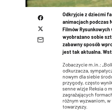
Odkryjcie z dziećmi f
animacjach podczas N
Filmów Rysunkowych w
wyobrażano sobie sztu
zabawny sposób wprow
jest tak aktualna. Ws
Zobaczycie m.in.: „Bol
odkurzacza, sympatycz
nowym dla siebie środo
przygody, często wyni
senne wizje Reksia o m
zagrażających formach ż
różnym wyzwaniom, w to
towarzyszy.