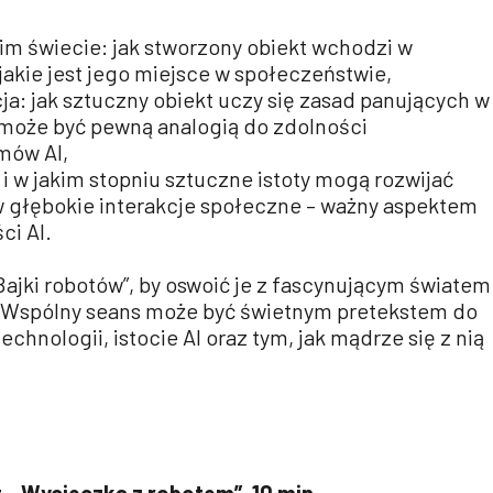
im świecie: jak stworzony obiekt wchodzi w
 jakie jest jego miejsce w społeczeństwie,
cja: jak sztuczny obiekt uczy się zasad panujących w
 może być pewną analogią do zdolności
mów AI,
y i w jakim stopniu sztuczne istoty mogą rozwijać
w głębokie interakcje społeczne – ważny aspektem
ci AI.
Bajki robotów”, by oswoić je z fascynującym światem
i. Wspólny seans może być świetnym pretekstem do
chnologii, istocie AI oraz tym, jak mądrze się z nią