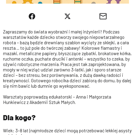
Zapraszamy do świata wyobraźni i małej inżynierii! Podczas
warsztatów każde dziecko stworzy swojego niepowtarzalnego
robota – bazą będzie drewniany szablon wycięty ze sklejki, a cała
reszta… to już pole do twórczej zabawy! Kolorowe flamastry i
mazaki, metaliczne papiery, błyszczące zębatki, brokatowe kółka,
ruchome oczka, puchate druciki i antenki – wszystko to czeka, by
ożywić robotyczne marzenia. Praca jest tak zaprojektowana, by
mogły w niej wziąć udział zarówno 3-latki, jak i sporo starsze
dzieci – bez stresu, bez porównywania, z dużą dawką radości i
kreatywności. Gotowego robocika dzieci zabiorą do domu, by dalej
się nim bawić lub dumnie go wyeksponować.
Warsztaty poprowadzą edukatorski – Anna i Małgorzata
Hunkiewicz z Akademii Sztuk Małych.
Dla kogo?
Wiek: 3–8 lat (najmłodsze dzieci mogą potrzebować lekkiej asysty