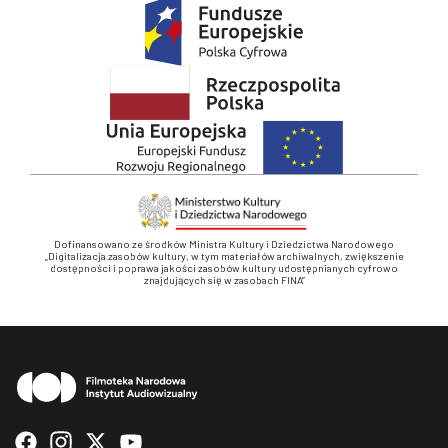
Dofinansowano ze środków Ministra Kultury i Dziedzictwa Narodowego
„Digitalizacja zasobów kultury, w tym materiałów archiwalnych, zwiększenie
dostępności i poprawa jakości zasobów kultury udostępnianych cyfrowo
znajdujących się w zasobach FINA”
Stopka