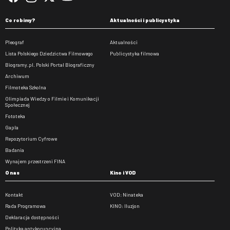
Co robimy?
Aktualności i publicystyka
Pleograf
Aktualności
Lista Polskiego Dziedzictwa Filmowego
Publicystyka filmowa
Biogramy.pl. Polski Portal Biograficzny
Archiwum
Filmoteka Szkolna
Olimpiada Wiedzy o Filmie i Komunikacji
Społecznej
Fototeka
Gapla
Repozytorium Cyfrowe
Badania
Wynajem przestrzeni FINA
O nas
Kino i VOD
Kontakt
VOD: Ninateka
Rada Programowa
KINO: Iluzjon
Deklaracja dostępności
Polityka antykorupcyjna