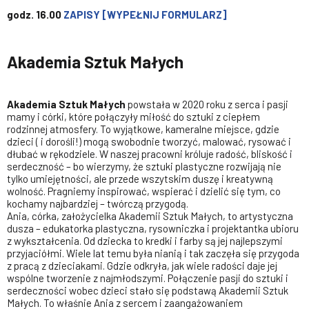
godz. 16.00
ZAPISY [WYPEŁNIJ FORMULARZ]
Akademia Sztuk Małych
Akademia Sztuk Małych
powstała w 2020 roku z serca i pasji
mamy i córki, które połączyły miłość do sztuki z ciepłem
rodzinnej atmosfery. To wyjątkowe, kameralne miejsce, gdzie
dzieci ( i dorośli!) mogą swobodnie tworzyć, malować, rysować i
dłubać w rękodziele. W naszej pracowni króluje radość, bliskość i
serdeczność – bo wierzymy, że sztuki plastyczne rozwijają nie
tylko umiejętności, ale przede wszytskim duszę i kreatywną
wolność. Pragniemy inspirować, wspierać i dzielić się tym, co
kochamy najbardziej – twórczą przygodą.
Ania, córka, założycielka Akademii Sztuk Małych, to artystyczna
dusza – edukatorka plastyczna, rysowniczka i projektantka ubioru
z wykształcenia. Od dziecka to kredki i farby są jej najlepszymi
przyjaciółmi. Wiele lat temu była nianią i tak zaczęła się przygoda
z pracą z dzieciakami. Gdzie odkryła, jak wiele radości daje jej
wspólne tworzenie z najmłodszymi. Połączenie pasji do sztuki i
serdeczności wobec dzieci stało się podstawą Akademii Sztuk
Małych. To właśnie Ania z sercem i zaangażowaniem