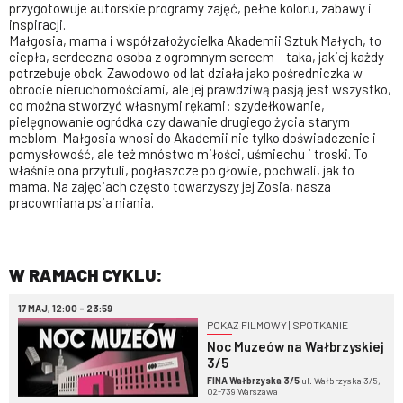
przygotowuje autorskie programy zajęć, pełne koloru, zabawy i
inspiracji.
Małgosia, mama i współzałożycielka Akademii Sztuk Małych, to
ciepła, serdeczna osoba z ogromnym sercem – taka, jakiej każdy
potrzebuje obok. Zawodowo od lat działa jako pośredniczka w
obrocie nieruchomościami, ale jej prawdziwą pasją jest wszystko,
co można stworzyć własnymi rękami: szydełkowanie,
pielęgnowanie ogródka czy dawanie drugiego życia starym
meblom. Małgosia wnosi do Akademii nie tylko doświadczenie i
pomysłowość, ale też mnóstwo miłości, uśmiechu i troski. To
właśnie ona przytuli, pogłaszcze po głowie, pochwali, jak to
mama. Na zajęciach często towarzyszy jej Zosia, nasza
pracowniana psia niania.
W RAMACH CYKLU:
17 MAJ, 12:00 - 23:59
POKAZ FILMOWY | SPOTKANIE
Noc Muzeów na Wałbrzyskiej
3/5
FINA Wałbrzyska 3/5
ul. Wałbrzyska 3/5,
02-739 Warszawa