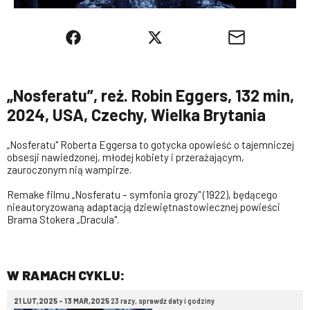
„Nosferatu”, reż. Robin Eggers, 132 min,
2024, USA, Czechy, Wielka Brytania
„Nosferatu" Roberta Eggersa to gotycka opowieść o tajemniczej
obsesji nawiedzonej, młodej kobiety i przerażającym,
zauroczonym nią wampirze.
Remake filmu „Nosferatu – symfonia grozy" (1922), będącego
nieautoryzowaną adaptacją dziewiętnastowiecznej powieści
Brama Stokera „Dracula".
W RAMACH CYKLU:
21 LUT,2025 - 13 MAR,2025
23 razy, sprawdź daty i godziny