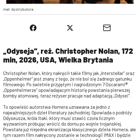
mat. dystrybutora
„Odyseja”, reż. Christopher Nolan, 172
min, 2026, USA, Wielka Brytania
Christopher Nolan, który nakręcił takie filmy jak „Interstellar” oraz
„Oppenheimer” jest znany z tego, że nie boi się żadnego gatunku
filmowego. Po świetnie przyjętym i nagrodzonym 7 Oscarami®
„Oppenheimerze” opowiadajacym historię powstania pierwszej
bomby atomowej, teraz reżyser pracuje nad adaptacją „Odysei”.
To opowieść autorstwa Homera uznawana za jedno z
najważniejszych dzieł literatury zachodniej. Opowiada o podróży
Odyseusza, króla Itaki, który musi stawić czoła licznym
wyzwaniom próbując wrócić do domu po wojnie trojańskiej.
Powstała już niejedna ekranizacja klasycznego dzieła Homera, ale
tym razem film nakręcony zostanie w technologii IMAX i będzie