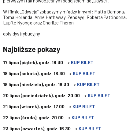
pierwszym tak nowoczesnym podejściem do „Odysei”.
W filmie „Odyseja” zobaczymy między innymi: Matta Damona,
Toma Hollanda, Anne Hathaway, Zendayę, Roberta Pattinsona,
Lupite Nyong'o oraz Charlize Theron.
opis dystrybucyjny
Najbliższe pokazy
17 lipca (piątek), godz. 16.30
-->
KUP BILET
18 lipca (sobota), godz. 16.30
-->
KUP BILET
19 lipca (niedziela), godz. 19.30
-->
KUP BILET
20 lipca (poniedziałek), godz. 20.00
-->
KUP BILET
21 lipca (wtorek), godz. 17.00
-->
KUP BILET
22 lipca (środa), godz. 20.00
-->
KUP BILET
23 lipca (czwartek), godz. 16.30
-->
KUP BILET