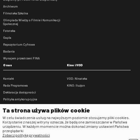
Archiwum
Filmoteka Szkolna
Olimpiada Wiedzy o Filmie i Komunikacji
Społecznej
Fototeka
Gapla
Repozytorium Cyfrowe
Badania
Wynajem przestrzeni FINA
O nas
Kino i VOD
Kontakt
VOD: Ninateka
Rada Programowa
KINO: Iluzjon
Deklaracja dostępności
Polityka antykorupcyjna
BIP
Ta strona używa plików cookie
Zamówienia publiczne
W celu świadczenia usług na najwyższym poziomie stosujemy pliki cookies.
Praca w FINA
Korzystanie z naszej witryny oznacza, że będą one zamieszczane w Państwa
urządzeniu. W każdym momencie można dokonać zmiany ustawień Państwa
Regulaminy
przeglądarki
Zobacz politykę prywatności