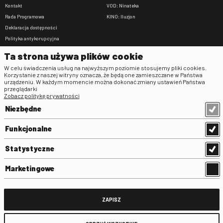
Kontakt
VOD: Ninateka
Rada Programowa
KINO: Iluzjon
Deklaracja dostępności
Polityka antykorupcyjna
BIP
Ta strona używa plików cookie
Zamówienia publiczne
W celu świadczenia usług na najwyższym poziomie stosujemy pliki cookies.
Praca w FINA
Korzystanie z naszej witryny oznacza, że będą one zamieszczane w Państwa
urządzeniu. W każdym momencie można dokonać zmiany ustawień Państwa
Regulaminy
przeglądarki
Zobacz politykę prywatności
Regulamin strony
Niezbędne
Klauzula informacyjna RODO
Regulamin użytkowania parkingu
Funkcjonalne
Regulamin użytkowania parkingu
podziemnego
Statystyczne
Standardy ochrony małoletnich
Regulamin kina Iluzjon
Marketingowe
Regulamin udziału w wydarzeniach
plenerowych na Dziedzińcu FINA
Regulamin dziedzińca
ZAPISZ
Regulamin Biblioteki