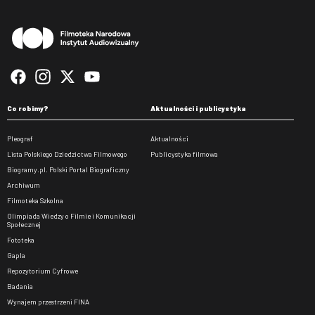
Stopka
Co robimy?
Aktualności i publicystyka
Pleograf
Aktualności
Lista Polskiego Dziedzictwa Filmowego
Publicystyka filmowa
Biogramy.pl. Polski Portal Biograficzny
Archiwum
Filmoteka Szkolna
Olimpiada Wiedzy o Filmie i Komunikacji
Społecznej
Fototeka
Gapla
Repozytorium Cyfrowe
Badania
Wynajem przestrzeni FINA