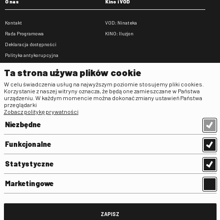
O nas
Kino i VOD
Kontakt
VOD: Ninateka
Rada Programowa
KINO: Iluzjon
Deklaracja dostępności
Polityka antykorupcyjna
BIP
Ta strona używa plików cookie
Zamówienia publiczne
W celu świadczenia usług na najwyższym poziomie stosujemy pliki cookies.
Praca w FINA
Korzystanie z naszej witryny oznacza, że będą one zamieszczane w Państwa
urządzeniu. W każdym momencie można dokonać zmiany ustawień Państwa
Regulaminy
przeglądarki
Zobacz politykę prywatności
Regulamin strony
Niezbędne
Klauzula informacyjna RODO
Regulamin użytkowania parkingu
Funkcjonalne
Regulamin użytkowania parkingu
podziemnego
Statystyczne
Standardy ochrony małoletnich
Regulamin kina Iluzjon
Marketingowe
Regulamin udziału w wydarzeniach
plenerowych na Dziedzińcu FINA
Regulamin dziedzińca
ZAPISZ
Regulamin Biblioteki