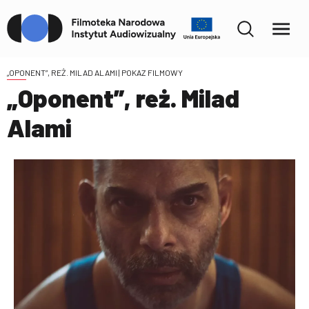
„OPONENT”, REŻ. MILAD ALAMI
| POKAZ FILMOWY
„Oponent”, reż. Milad
Alami