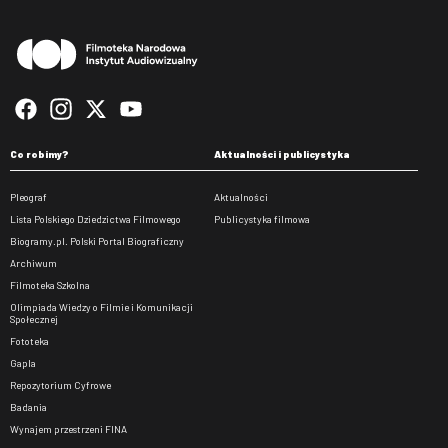
Stopka
Co robimy?
Aktualności i publicystyka
Pleograf
Aktualności
Lista Polskiego Dziedzictwa Filmowego
Publicystyka filmowa
Biogramy.pl. Polski Portal Biograficzny
Archiwum
Filmoteka Szkolna
Olimpiada Wiedzy o Filmie i Komunikacji
Społecznej
Fototeka
Gapla
Repozytorium Cyfrowe
Badania
Wynajem przestrzeni FINA