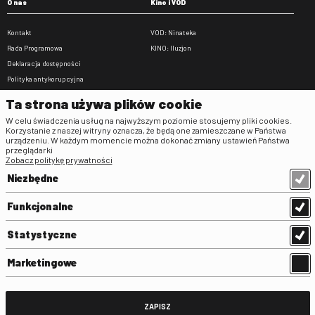
O nas
Kino i VOD
Kontakt
VOD: Ninateka
Rada Programowa
KINO: Iluzjon
Deklaracja dostępności
Polityka antykorupcyjna
BIP
Ta strona używa plików cookie
Zamówienia publiczne
W celu świadczenia usług na najwyższym poziomie stosujemy pliki cookies.
Praca w FINA
Korzystanie z naszej witryny oznacza, że będą one zamieszczane w Państwa
urządzeniu. W każdym momencie można dokonać zmiany ustawień Państwa
Regulaminy
przeglądarki
Zobacz politykę prywatności
Regulamin strony
Niezbędne
Klauzula informacyjna RODO
Regulamin użytkowania parkingu
Funkcjonalne
Regulamin użytkowania parkingu
podziemnego
Statystyczne
Standardy ochrony małoletnich
Regulamin kina Iluzjon
Marketingowe
Regulamin udziału w wydarzeniach
plenerowych na Dziedzińcu FINA
Regulamin dziedzińca
ZAPISZ
Regulamin Biblioteki