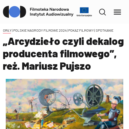
ORŁY | POLSKIE NAGRODY FILMOWE 2024
| POKAZ FILMOWY | SPOTKANIE
„Arcydzieło czyli dekalog
producenta filmowego”,
reż. Mariusz Pujszo