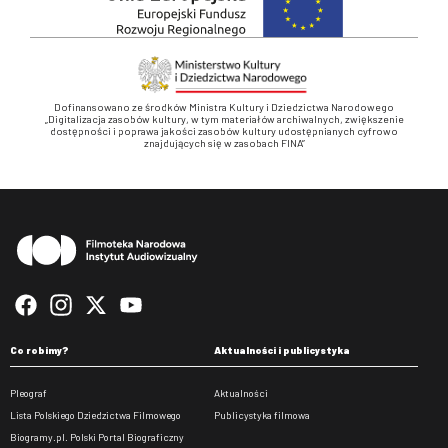
Dofinansowano ze środków Ministra Kultury i Dziedzictwa Narodowego
„Digitalizacja zasobów kultury, w tym materiałów archiwalnych, zwiększenie
dostępności i poprawa jakości zasobów kultury udostępnianych cyfrowo
znajdujących się w zasobach FINA”
Stopka
Co robimy?
Aktualności i publicystyka
Pleograf
Aktualności
Lista Polskiego Dziedzictwa Filmowego
Publicystyka filmowa
Biogramy.pl. Polski Portal Biograficzny