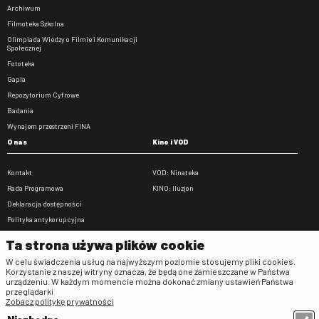
Archiwum
Filmoteka Szkolna
Olimpiada Wiedzy o Filmie i Komunikacji
Społecznej
Fototeka
Gapla
Repozytorium Cyfrowe
Badania
Wynajem przestrzeni FINA
O nas
Kino i VOD
Kontakt
VOD: Ninateka
Rada Programowa
KINO: Iluzjon
Deklaracja dostępności
Polityka antykorupcyjna
BIP
Ta strona używa plików cookie
Zamówienia publiczne
W celu świadczenia usług na najwyższym poziomie stosujemy pliki cookies.
Praca w FINA
Korzystanie z naszej witryny oznacza, że będą one zamieszczane w Państwa
urządzeniu. W każdym momencie można dokonać zmiany ustawień Państwa
Regulaminy
przeglądarki
Zobacz politykę prywatności
Regulamin strony