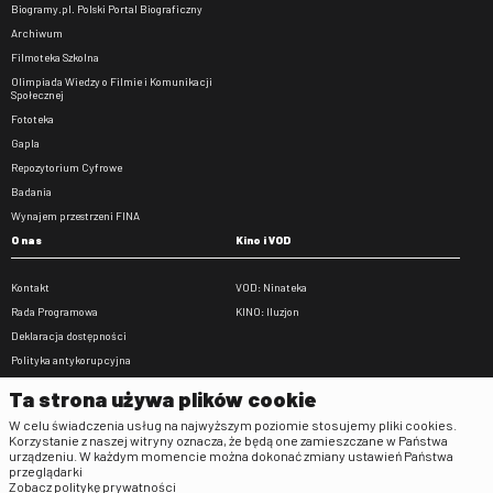
Biogramy.pl. Polski Portal Biograficzny
Archiwum
Filmoteka Szkolna
Olimpiada Wiedzy o Filmie i Komunikacji
Społecznej
Fototeka
Gapla
Repozytorium Cyfrowe
Badania
Wynajem przestrzeni FINA
O nas
Kino i VOD
Kontakt
VOD: Ninateka
Rada Programowa
KINO: Iluzjon
Deklaracja dostępności
Polityka antykorupcyjna
BIP
Ta strona używa plików cookie
Zamówienia publiczne
W celu świadczenia usług na najwyższym poziomie stosujemy pliki cookies.
Praca w FINA
Korzystanie z naszej witryny oznacza, że będą one zamieszczane w Państwa
urządzeniu. W każdym momencie można dokonać zmiany ustawień Państwa
Regulaminy
przeglądarki
Zobacz politykę prywatności