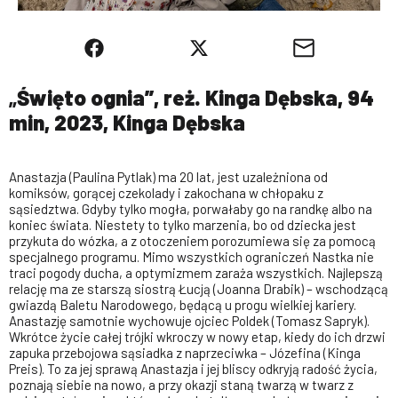
„
Święto ognia”, reż. Kinga Dębska, 94
min, 2023, Kinga Dębska
Anastazja (Paulina Pytlak) ma 20 lat, jest uzależniona od
komiksów, gorącej czekolady i zakochana w chłopaku z
sąsiedztwa. Gdyby tylko mogła, porwałaby go na randkę albo na
koniec świata. Niestety to tylko marzenia, bo od dziecka jest
przykuta do wózka, a z otoczeniem porozumiewa się za pomocą
specjalnego programu. Mimo wszystkich ograniczeń Nastka nie
traci pogody ducha, a optymizmem zaraża wszystkich. Najlepszą
relację ma ze starszą siostrą Łucją (Joanna Drabik) – wschodzącą
gwiazdą Baletu Narodowego, będącą u progu wielkiej kariery.
Anastazję samotnie wychowuje ojciec Poldek (Tomasz Sapryk).
Wkrótce życie całej trójki wkroczy w nowy etap, kiedy do ich drzwi
zapuka przebojowa sąsiadka z naprzeciwka – Józefina (Kinga
Preis). To za jej sprawą Anastazja i jej bliscy odkryją radość życia,
poznają siebie na nowo, a przy okazji staną twarzą w twarz z