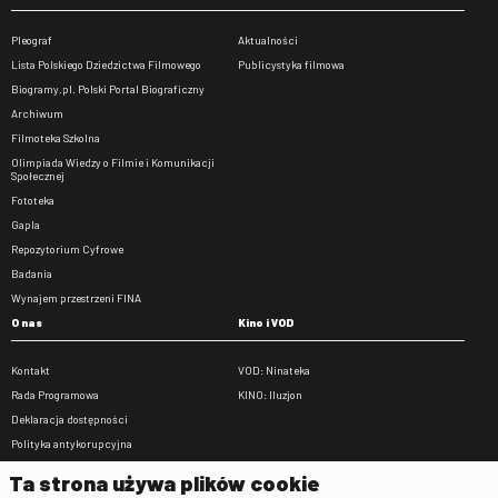
Pleograf
Aktualności
Lista Polskiego Dziedzictwa Filmowego
Publicystyka filmowa
Biogramy.pl. Polski Portal Biograficzny
Archiwum
Filmoteka Szkolna
Olimpiada Wiedzy o Filmie i Komunikacji
Społecznej
Fototeka
Gapla
Repozytorium Cyfrowe
Badania
Wynajem przestrzeni FINA
O nas
Kino i VOD
Kontakt
VOD: Ninateka
Rada Programowa
KINO: Iluzjon
Deklaracja dostępności
Polityka antykorupcyjna
BIP
Ta strona używa plików cookie
Zamówienia publiczne