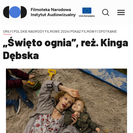
ORŁY | POLSKIE NAGRODY FILMOWE 2024
| POKAZ FILMOWY | SPOTKANIE
„Święto ognia”, reż. Kinga
Dębska