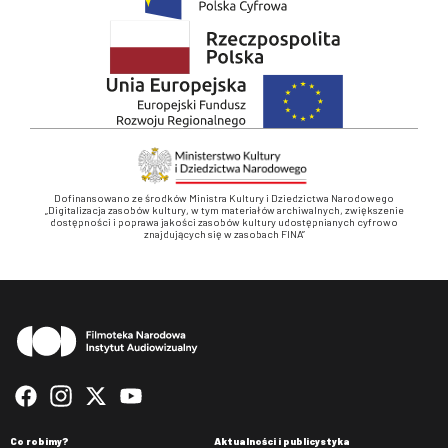
Dofinansowano ze środków Ministra Kultury i Dziedzictwa Narodowego
„Digitalizacja zasobów kultury, w tym materiałów archiwalnych, zwiększenie
dostępności i poprawa jakości zasobów kultury udostępnianych cyfrowo
znajdujących się w zasobach FINA”
Stopka
Co robimy?
Aktualności i publicystyka