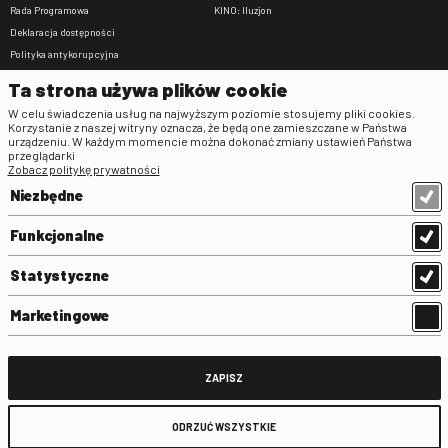
Rada Programowa
KINO: Iluzjon
Deklaracja dostępności
Polityka antykorupcyjna
BIP
Ta strona używa plików cookie
Zamówienia publiczne
W celu świadczenia usług na najwyższym poziomie stosujemy pliki cookies.
Praca w FINA
Korzystanie z naszej witryny oznacza, że będą one zamieszczane w Państwa
urządzeniu. W każdym momencie można dokonać zmiany ustawień Państwa
Regulaminy
przeglądarki
Zobacz politykę prywatności
Regulamin strony
Niezbędne
Klauzula informacyjna RODO
Regulamin użytkowania parkingu
Funkcjonalne
Regulamin użytkowania parkingu
podziemnego
Statystyczne
Standardy ochrony małoletnich
Regulamin kina Iluzjon
Marketingowe
Regulamin udziału w wydarzeniach
plenerowych na Dziedzińcu FINA
Regulamin dziedzińca
ZAPISZ
Regulamin Biblioteki
ODRZUĆ WSZYSTKIE