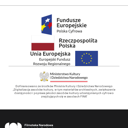
Dofinansowano ze środków Ministra Kultury i Dziedzictwa Narodowego
„Digitalizacja zasobów kultury, w tym materiałów archiwalnych, zwiększenie
dostępności i poprawa jakości zasobów kultury udostępnianych cyfrowo
znajdujących się w zasobach FINA”
Stopka