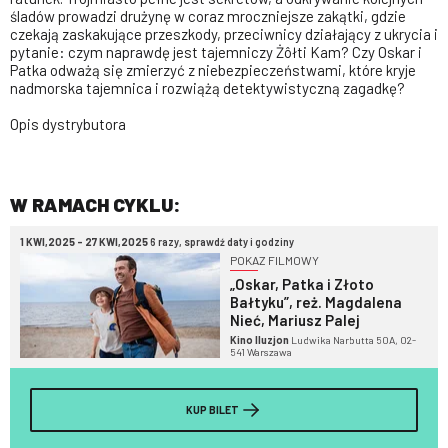
śladów prowadzi drużynę w coraz mroczniejsze zakątki, gdzie
czekają zaskakujące przeszkody, przeciwnicy działający z ukrycia i
pytanie: czym naprawdę jest tajemniczy Żôłti Kam? Czy Oskar i
Patka odważą się zmierzyć z niebezpieczeństwami, które kryje
nadmorska tajemnica i rozwiążą detektywistyczną zagadkę?
Opis dystrybutora
W RAMACH CYKLU:
1 KWI,2025 - 27 KWI,2025
6 razy, sprawdź daty i godziny
POKAZ FILMOWY
„Oskar, Patka i Złoto
Bałtyku”, reż. Magdalena
Nieć, Mariusz Palej
Kino Iluzjon
Ludwika Narbutta 50A, 02-
541 Warszawa
KUP BILET