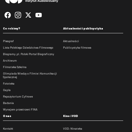
Co robimy?
Aktualności i publicystyka
Pleograf
Aktualności
Lista Polskiego Dziedzictwa Filmowego
Publicystyka filmowa
Biogramy.pl. Polski Portal Biograficzny
Archiwum
Filmoteka Szkolna
Olimpiada Wiedzy o Filmie i Komunikacji
Społecznej
Fototeka
Gapla
Repozytorium Cyfrowe
Badania
Wynajem przestrzeni FINA
O nas
Kino i VOD
Kontakt
VOD: Ninateka