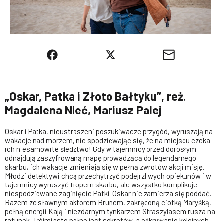
„Oskar, Patka i Złoto Bałtyku”, reż.
Magdalena Nieć, Mariusz Palej
Oskar i Patka, nieustraszeni poszukiwacze przygód, wyruszają na
wakacje nad morzem, nie spodziewając się, że na miejscu czeka
ich niesamowite śledztwo! Gdy w tajemnicy przed dorosłymi
odnajdują zaszyfrowaną mapę prowadzącą do legendarnego
skarbu, ich wakacje zmieniają się w pełną zwrotów akcji misję.
Młodzi detektywi chcą przechytrzyć podejrzliwych opiekunów i w
tajemnicy wyruszyć tropem skarbu, ale wszystko komplikuje
niespodziewane zaginięcie Patki. Oskar nie zamierza się poddać.
Razem ze sławnym aktorem Brunem, zakręconą ciotką Maryśką,
pełną energii Kają i niezdarnym tynkarzem Straszylasem rusza na
ratunek. Trójmiasto pełne jest sekretów, a odkrywanie kolejnych