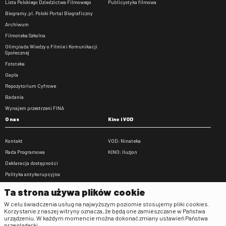
Lista Polskiego Dziedzictwa Filmowego
Publicystyka filmowa
Biogramy.pl. Polski Portal Biograficzny
Archiwum
Filmoteka Szkolna
Olimpiada Wiedzy o Filmie i Komunikacji
Społecznej
Fototeka
Gapla
Repozytorium Cyfrowe
Badania
Wynajem przestrzeni FINA
O nas
Kino i VOD
Kontakt
VOD: Ninateka
Rada Programowa
KINO: Iluzjon
Deklaracja dostępności
Polityka antykorupcyjna
BIP
Ta strona używa plików cookie
Zamówienia publiczne
W celu świadczenia usług na najwyższym poziomie stosujemy pliki cookies.
Praca w FINA
Korzystanie z naszej witryny oznacza, że będą one zamieszczane w Państwa
urządzeniu. W każdym momencie można dokonać zmiany ustawień Państwa
Regulaminy
przeglądarki