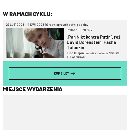
W RAMACH CYKLU:
27 LUT,2026 - 4 KWI,2026
10 razy, sprawdź daty i godziny
POKAZ FILMOWY
„Pan Nikt kontra Putin”, reż.
David Borenstein, Pasha
Talankin
Kino Iluzjon
Ludwika Narbutta 50A, 02-
541 Warszawa
KUP BILET
MIEJSCE WYDARZENIA