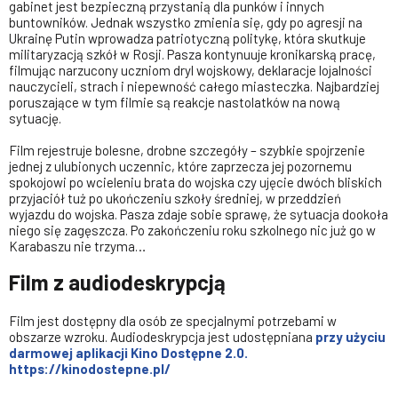
gabinet jest bezpieczną przystanią dla punków i innych
buntowników. Jednak wszystko zmienia się, gdy po agresji na
Ukrainę Putin wprowadza patriotyczną politykę, która skutkuje
militaryzacją szkół w Rosji. Pasza kontynuuje kronikarską pracę,
filmując narzucony uczniom dryl wojskowy, deklaracje lojalności
nauczycieli, strach i niepewność całego miasteczka. Najbardziej
poruszające w tym filmie są reakcje nastolatków na nową
sytuację.
Film rejestruje bolesne, drobne szczegóły – szybkie spojrzenie
jednej z ulubionych uczennic, które zaprzecza jej pozornemu
spokojowi po wcieleniu brata do wojska czy ujęcie dwóch bliskich
przyjaciół tuż po ukończeniu szkoły średniej, w przeddzień
wyjazdu do wojska. Pasza zdaje sobie sprawę, że sytuacja dookoła
niego się zagęszcza. Po zakończeniu roku szkolnego nic już go w
Karabaszu nie trzyma…
Film z audiodeskrypcją
Film jest dostępny dla osób ze specjalnymi potrzebami w
obszarze wzroku. Audiodeskrypcja jest udostępniana
przy użyciu
darmowej aplikacji Kino Dostępne 2.0.
https://kinodostepne.pl/