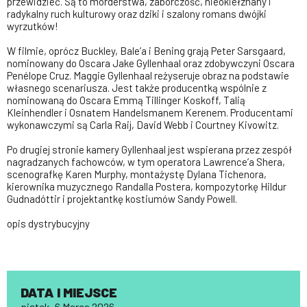
przewidzieć. Są to morderstwa, zaborczość, nieokiełznany i
radykalny ruch kulturowy oraz dziki i szalony romans dwójki
wyrzutków!
W filmie, oprócz Buckley, Bale’a i Bening grają Peter Sarsgaard,
nominowany do Oscara Jake Gyllenhaal oraz zdobywczyni Oscara
Penélope Cruz. Maggie Gyllenhaal reżyseruje obraz na podstawie
własnego scenariusza. Jest także producentką wspólnie z
nominowaną do Oscara Emmą Tillinger Koskoff, Talią
Kleinhendler i Osnatem Handelsmanem Kerenem. Producentami
wykonawczymi są Carla Raij, David Webb i Courtney Kivowitz.
Po drugiej stronie kamery Gyllenhaal jest wspierana przez zespół
nagradzanych fachowców, w tym operatora Lawrence’a Shera,
scenografkę Karen Murphy, montażystę Dylana Tichenora,
kierownika muzycznego Randalla Postera, kompozytorkę Hildur
Gudnadóttir i projektantkę kostiumów Sandy Powell.
opis dystrybucyjny
DATA I MIEJSCE
piątek, 6 Marca 2026