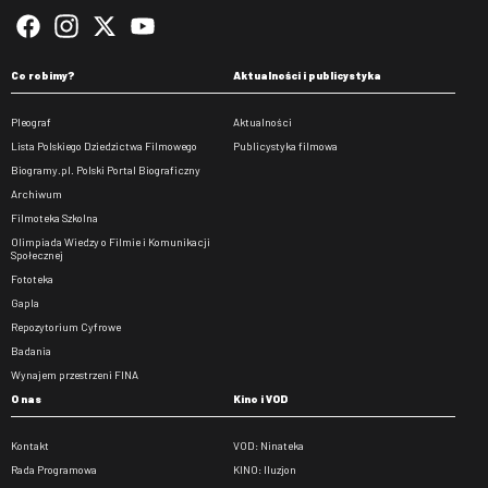
Co robimy?
Aktualności i publicystyka
Pleograf
Aktualności
Lista Polskiego Dziedzictwa Filmowego
Publicystyka filmowa
Biogramy.pl. Polski Portal Biograficzny
Archiwum
Filmoteka Szkolna
Olimpiada Wiedzy o Filmie i Komunikacji
Społecznej
Fototeka
Gapla
Repozytorium Cyfrowe
Badania
Wynajem przestrzeni FINA
O nas
Kino i VOD
Kontakt
VOD: Ninateka
Rada Programowa
KINO: Iluzjon