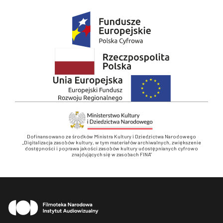
Dofinansowano ze środków Ministra Kultury i Dziedzictwa Narodowego
„Digitalizacja zasobów kultury, w tym materiałów archiwalnych, zwiększenie
dostępności i poprawa jakości zasobów kultury udostępnianych cyfrowo
znajdujących się w zasobach FINA”
Stopka