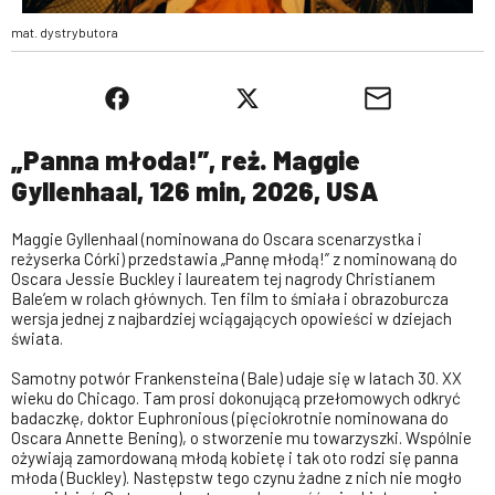
mat. dystrybutora
„Panna młoda!”, reż. Maggie
Gyllenhaal, 126 min, 2026, USA
Maggie Gyllenhaal (nominowana do Oscara scenarzystka i
reżyserka Córki) przedstawia „Pannę młodą!” z nominowaną do
Oscara Jessie Buckley i laureatem tej nagrody Christianem
Bale’em w rolach głównych. Ten film to śmiała i obrazoburcza
wersja jednej z najbardziej wciągających opowieści w dziejach
świata.
Samotny potwór Frankensteina (Bale) udaje się w latach 30. XX
wieku do Chicago. Tam prosi dokonującą przełomowych odkryć
badaczkę, doktor Euphronious (pięciokrotnie nominowana do
Oscara Annette Bening), o stworzenie mu towarzyszki. Wspólnie
ożywiają zamordowaną młodą kobietę i tak oto rodzi się panna
młoda (Buckley). Następstw tego czynu żadne z nich nie mogło