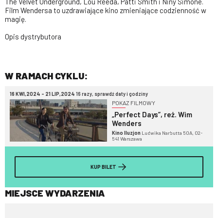
The Velvet Underground, Lou Reeda, Patti Smith i Niny Simone.
Film Wendersa to uzdrawiające kino zmieniające codzienność w
magię.
Opis dystrybutora
W RAMACH CYKLU:
16 KWI,2024 - 21 LIP,2024
16 razy, sprawdź daty i godziny
POKAZ FILMOWY
„Perfect Days”, reż. Wim
Wenders
Kino Iluzjon
Ludwika Narbutta 50A, 02-
541 Warszawa
KUP BILET
MIEJSCE WYDARZENIA