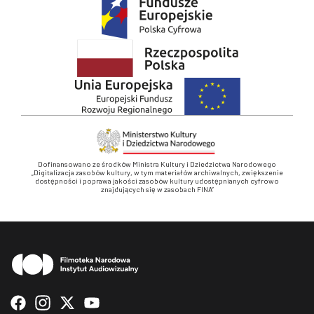
Dofinansowano ze środków Ministra Kultury i Dziedzictwa Narodowego
„Digitalizacja zasobów kultury, w tym materiałów archiwalnych, zwiększenie
dostępności i poprawa jakości zasobów kultury udostępnianych cyfrowo
znajdujących się w zasobach FINA”
Stopka