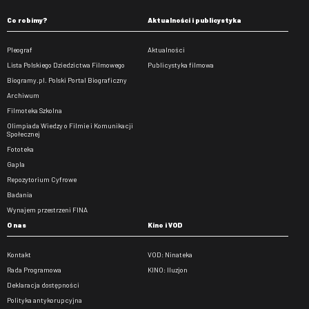
Co robimy?
Aktualności i publicystyka
Pleograf
Aktualności
Lista Polskiego Dziedzictwa Filmowego
Publicystyka filmowa
Biogramy.pl. Polski Portal Biograficzny
Archiwum
Filmoteka Szkolna
Olimpiada Wiedzy o Filmie i Komunikacji
Społecznej
Fototeka
Gapla
Repozytorium Cyfrowe
Badania
Wynajem przestrzeni FINA
O nas
Kino i VOD
Kontakt
VOD: Ninateka
Rada Programowa
KINO: Iluzjon
Deklaracja dostępności
Polityka antykorupcyjna