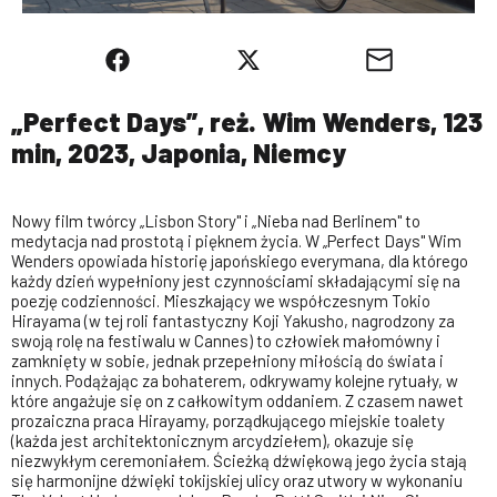
„Perfect Days”, reż. Wim Wenders, 123
min, 2023, Japonia, Niemcy
Nowy film twórcy „Lisbon Story" i „Nieba nad Berlinem" to
medytacja nad prostotą i pięknem życia. W „Perfect Days" Wim
Wenders opowiada historię japońskiego everymana, dla którego
każdy dzień wypełniony jest czynnościami składającymi się na
poezję codzienności. Mieszkający we współczesnym Tokio
Hirayama (w tej roli fantastyczny Koji Yakusho, nagrodzony za
swoją rolę na festiwalu w Cannes) to człowiek małomówny i
zamknięty w sobie, jednak przepełniony miłością do świata i
innych. Podążając za bohaterem, odkrywamy kolejne rytuały, w
które angażuje się on z całkowitym oddaniem. Z czasem nawet
prozaiczna praca Hirayamy, porządkującego miejskie toalety
(każda jest architektonicznym arcydziełem), okazuje się
niezwykłym ceremoniałem. Ścieżką dźwiękową jego życia stają
się harmonijne dźwięki tokijskiej ulicy oraz utwory w wykonaniu