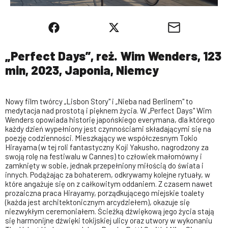
„Perfect Days”, reż. Wim Wenders, 123
min, 2023, Japonia, Niemcy
Nowy film twórcy „Lisbon Story" i „Nieba nad Berlinem" to
medytacja nad prostotą i pięknem życia. W „Perfect Days" Wim
Wenders opowiada historię japońskiego everymana, dla którego
każdy dzień wypełniony jest czynnościami składającymi się na
poezję codzienności. Mieszkający we współczesnym Tokio
Hirayama (w tej roli fantastyczny Koji Yakusho, nagrodzony za
swoją rolę na festiwalu w Cannes) to człowiek małomówny i
zamknięty w sobie, jednak przepełniony miłością do świata i
innych. Podążając za bohaterem, odkrywamy kolejne rytuały, w
które angażuje się on z całkowitym oddaniem. Z czasem nawet
prozaiczna praca Hirayamy, porządkującego miejskie toalety
(każda jest architektonicznym arcydziełem), okazuje się
niezwykłym ceremoniałem. Ścieżką dźwiękową jego życia stają
się harmonijne dźwięki tokijskiej ulicy oraz utwory w wykonaniu