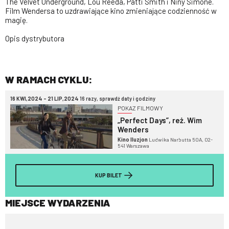
The Velvet Underground, Lou Reeda, Patti Smith i Niny Simone.
Film Wendersa to uzdrawiające kino zmieniające codzienność w
magię.
Opis dystrybutora
W RAMACH CYKLU:
16 KWI,2024 - 21 LIP,2024
16 razy, sprawdź daty i godziny
POKAZ FILMOWY
„Perfect Days”, reż. Wim
Wenders
Kino Iluzjon
Ludwika Narbutta 50A, 02-
541 Warszawa
KUP BILET
MIEJSCE WYDARZENIA