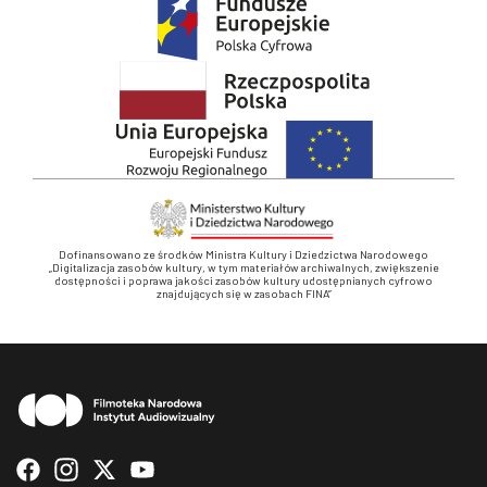
Dofinansowano ze środków Ministra Kultury i Dziedzictwa Narodowego
„Digitalizacja zasobów kultury, w tym materiałów archiwalnych, zwiększenie
dostępności i poprawa jakości zasobów kultury udostępnianych cyfrowo
znajdujących się w zasobach FINA”
Stopka