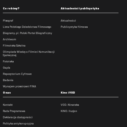
Co robimy?
Aktualności i publicystyka
Pleograf
Aktualności
Lista Polskiego Dziedzictwa Filmowego
Publicystyka filmowa
Biogramy.pl. Polski Portal Biograficzny
Archiwum
Filmoteka Szkolna
Olimpiada Wiedzy o Filmie i Komunikacji
Społecznej
Fototeka
Gapla
Repozytorium Cyfrowe
Badania
Wynajem przestrzeni FINA
O nas
Kino i VOD
Kontakt
VOD: Ninateka
Rada Programowa
KINO: Iluzjon
Deklaracja dostępności
Polityka antykorupcyjna