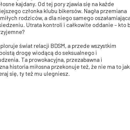
łosne kajdany. Od tej pory zjawia się na każde
iejszego członka klubu bikersów. Nagła przemiana
o miłych rodziców, a dla niego samego oszałamiając
iedzeniu. Utrata kontroli i całkowite oddanie – kto 
przyjemne?
sploruje świat relacji BDSM, a przede wszystkim
oistą drogę wiodącą do seksualnego i
dzenia. Ta prowokacyjna, przezabawna i
a historia miłosna przekonuje też, że nie ma to jak
eraj się, ty też mu ulegniesz.