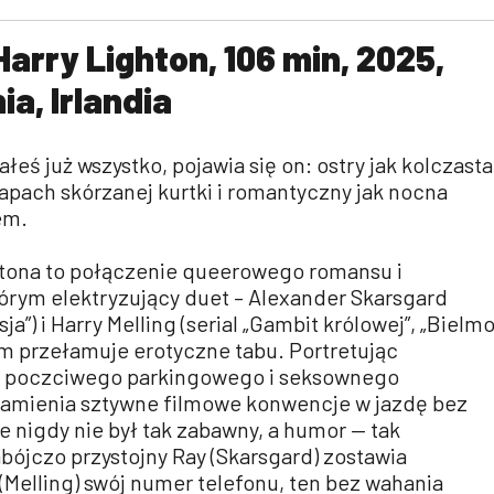
. Harry Lighton, 106 min, 2025,
ia, Irlandia
ałeś już wszystko, pojawia się on: ostry jak kolczasta
apach skórzanej kurtki i romantyczny jak nocna
em.
ghtona to połączenie queerowego romansu i
rym elektryzujący duet – Alexander Skarsgard
sja”) i Harry Melling (serial „Gambit królowej”, „Bielmo
em przełamuje erotyczne tabu. Portretując
ę poczciwego parkingowego i seksownego
” zamienia sztywne filmowe konwencje w jazdę bez
e nigdy nie był tak zabawny, a humor — tak
bójczo przystojny Ray (Skarsgard) zostawia
Melling) swój numer telefonu, ten bez wahania