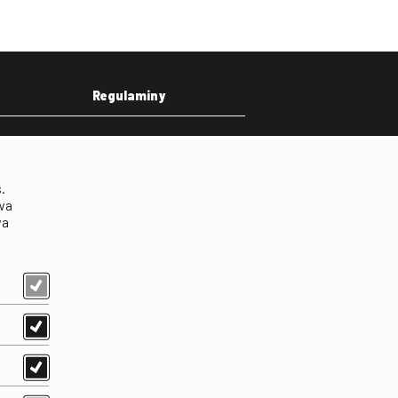
Regulaminy
eka
Regulamin strony
on
Klauzula informacyjna RODO
.
Regulamin użytkowania
wa
parkingu
wa
Regulamin użytkowania
parkingu podziemnego
Standardy ochrony
małoletnich
Regulamin kina Iluzjon
Regulamin udziału w
wydarzeniach plenerowych
na Dziedzińcu FINA