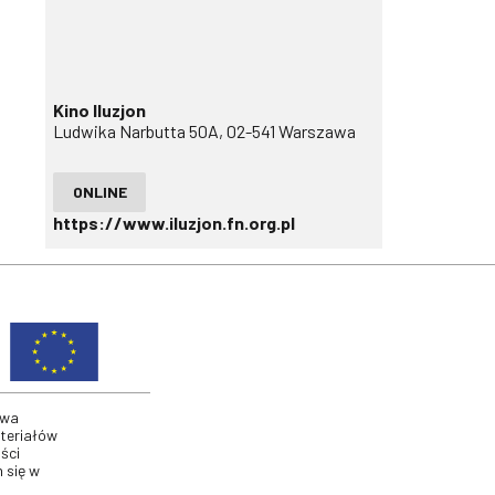
Kino Iluzjon
Ludwika Narbutta 50A, 02-541 Warszawa
ONLINE
https://www.iluzjon.fn.org.pl
twa
ateriałów
ści
 się w