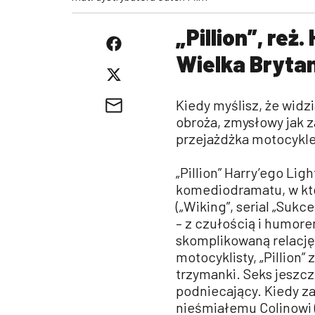
„Pillion”, reż
Wielka Brytan
Kiedy myślisz, że widzi
obroża, zmysłowy jak z
przejażdżka motocykl
„Pillion” Harry’ego Li
komediodramatu, w któ
(„Wiking”, serial „Sukce
– z czułością i humor
skomplikowaną relacj
motocyklisty, „Pillion
trzymanki. Seks jeszcz
podniecający. Kiedy za
nieśmiałemu Colinowi (