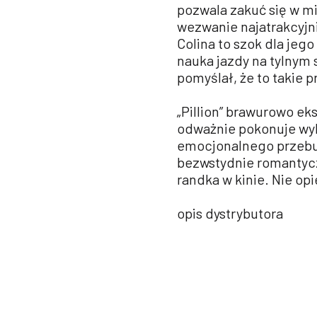
pozwala zakuć się w mi
wezwanie najatrakcyjn
Colina to szok dla jeg
nauka jazdy na tylnym s
pomyślał, że to takie 
„Pillion” brawurowo ek
odważnie pokonuje wyb
emocjonalnego przebu
bezwstydnie romantyczn
randka w kinie. Nie opi
opis dystrybutora