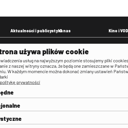
Aktualności i publicystyka
O nas
Kino i VOD
Aktualności
Kontakt
VOD: Ninat
trona używa plików cookie
zictwa
Publicystyka filmowa
Rada Programowa
KINO: Iluzj
świadczenia usług na najwyższym poziomie stosujemy pliki cookies
Deklaracja dostępności
anie z naszej witryny oznacza, że będą one zamieszczane w Państ
rtal
niu. W każdym momencie można dokonać zmiany ustawień Państ
Polityka antykorupcyjna
darki
politykę prywatności
BIP
Zamówienia publiczne
będne
Praca w FINA
mie i
j
jonalne
ystyczne