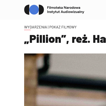
WYDARZENIA
| POKAZ FILMOWY
„Pillion”, reż. H