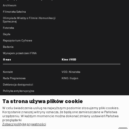
Archiwum
Filmoteka Szkolna
Olimpiada Wiedzy o Filmie i Komunikacji
Społecznej
Fototeka
Gapla
Repozytorium Cyfrowe
Badania
Wynajem przestrzeni FINA
O nas
Kino i VOD
Kontakt
VOD: Ninateka
Rada Programowa
KINO: Iluzjon
Deklaracja dostępności
Polityka antykorupcyjna
BIP
Ta strona używa plików cookie
Zamówienia publiczne
W celu świadczenia usług na najwyższym poziomie stosujemy pliki cookies.
Praca w FINA
Korzystanie z naszej witryny oznacza, że będą one zamieszczane w Państwa
urządzeniu. W każdym momencie można dokonać zmiany ustawień Państwa
Regulaminy
przeglądarki
Zobacz politykę prywatności
Regulamin strony