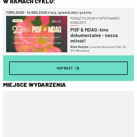
W RAMACH CYKLU:
7 GRU,2025 - 14 GRU,2025
2 razy, sprawdź daty i godziny
POKAZ FILMOWY | SPOTKANIE |
KONCERT
PISF & MDAG: kino
dokumentalne - nasza
miłość!
Kino Iluzjon
Ludwika Narbutta 50A, 02-
541 Warszawa
KUP BILET
MIEJSCE WYDARZENIA