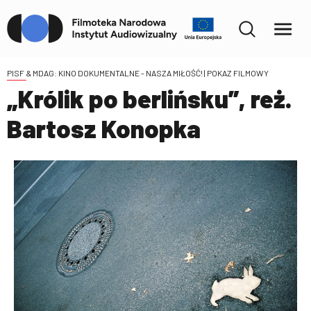
PISF & MDAG: KINO DOKUMENTALNE - NASZA MIŁOŚĆ!
| POKAZ FILMOWY
„Królik po berlińsku”, reż.
Bartosz Konopka