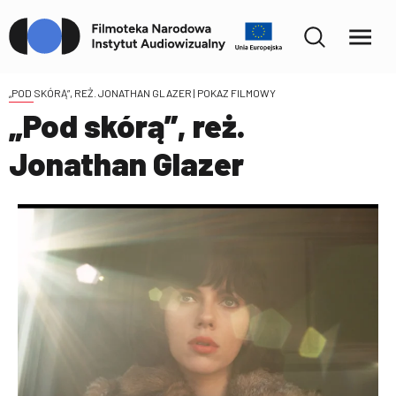
„POD SKÓRĄ”, REŻ. JONATHAN GLAZER
| POKAZ FILMOWY
„Pod skórą”, reż.
Jonathan Glazer