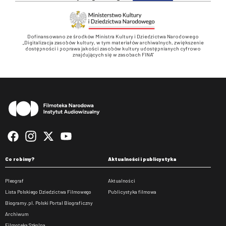
Dofinansowano ze środków Ministra Kultury i Dziedzictwa Narodowego
„Digitalizacja zasobów kultury, w tym materiałów archiwalnych, zwiększenie
dostępności i poprawa jakości zasobów kultury udostępnianych cyfrowo
znajdujących się w zasobach FINA”
Stopka
Co robimy?
Aktualności i publicystyka
Pleograf
Aktualności
Lista Polskiego Dziedzictwa Filmowego
Publicystyka filmowa
Biogramy.pl. Polski Portal Biograficzny
Archiwum
Filmoteka Szkolna