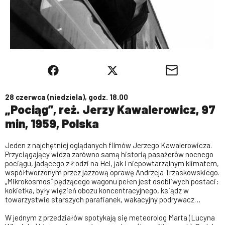
28 czerwca (niedziela), godz. 18.00
„Pociąg”, reż. Jerzy Kawalerowicz, 97
min, 1959, Polska
Jeden z najchętniej oglądanych filmów Jerzego Kawalerowicza.
Przyciągający widza zarówno samą historią pasażerów nocnego
pociągu, jadącego z Łodzi na Hel, jak i niepowtarzalnym klimatem,
współtworzonym przez jazzową oprawę Andrzeja Trzaskowskiego.
„Mikrokosmos” pędzącego wagonu pełen jest osobliwych postaci:
kokietka, były więzień obozu koncentracyjnego, ksiądz w
towarzystwie starszych parafianek, wakacyjny podrywacz…
W jednym z przedziałów spotykają się meteorolog Marta (Lucyna