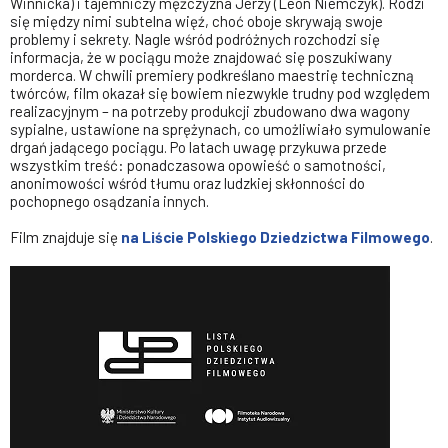
Winnicka) i tajemniczy mężczyzna Jerzy (Leon Niemczyk). Rodzi
się między nimi subtelna więź, choć oboje skrywają swoje
problemy i sekrety. Nagle wśród podróżnych rozchodzi się
informacja, że w pociągu może znajdować się poszukiwany
morderca. W chwili premiery podkreślano maestrię techniczną
twórców, film okazał się bowiem niezwykle trudny pod względem
realizacyjnym – na potrzeby produkcji zbudowano dwa wagony
sypialne, ustawione na sprężynach, co umożliwiało symulowanie
drgań jadącego pociągu. Po latach uwagę przykuwa przede
wszystkim treść: ponadczasowa opowieść o samotności,
anonimowości wśród tłumu oraz ludzkiej skłonności do
pochopnego osądzania innych.
Film znajduje się
na Liście Polskiego Dziedzictwa Filmowego
.