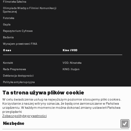
Filmoteka Szkolna
Olimpiada Wiedzy o Filmie i Komunikacji
Społecznej
Fototeka
Gapla
Repozytorium Cyfrowe
Badania
Wynajem przestrzeni FINA
O nas
Kino i VOD
Kontakt
VOD: Ninateka
Rada Programowa
KINO: Iluzjon
Deklaracja dostępności
Polityka antykorupcyjna
BIP
Ta strona używa plików cookie
Zamówienia publiczne
W celu świadczenia usług na najwyższym poziomie stosujemy pliki cookies.
Praca w FINA
Korzystanie z naszej witryny oznacza, że będą one zamieszczane w Państwa
urządzeniu. W każdym momencie można dokonać zmiany ustawień Państwa
Regulaminy
przeglądarki
Zobacz politykę prywatności
Regulamin strony
Niezbędne
Klauzula informacyjna RODO