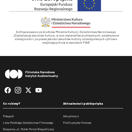
Dofinansowano ze środków Ministra Kultury i Dziedzictwa Narodowego
„Digitalizacja zasobów kultury, w tym materiałów archiwalnych, zwiększenie
dostępności i poprawa jakości zasobów kultury udostępnianych cyfrowo
znajdujących się w zasobach FINA”
Stopka
Co robimy?
Aktualności i publicystyka
Pleograf
Aktualności
Lista Polskiego Dziedzictwa Filmowego
Publicystyka filmowa
Biogramy.pl. Polski Portal Biograficzny