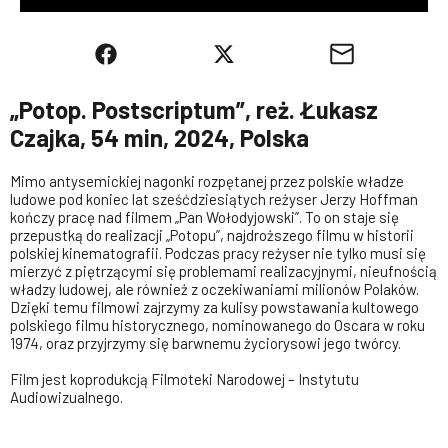
„Potop. Postscriptum”, reż. Łukasz
Czajka, 54 min, 2024, Polska
Mimo antysemickiej nagonki rozpętanej przez polskie władze
ludowe pod koniec lat sześćdziesiątych reżyser Jerzy Hoffman
kończy pracę nad filmem „Pan Wołodyjowski”. To on staje się
przepustką do realizacji „Potopu”, najdroższego filmu w historii
polskiej kinematografii. Podczas pracy reżyser nie tylko musi się
mierzyć z piętrzącymi się problemami realizacyjnymi, nieufnością
władzy ludowej, ale również z oczekiwaniami milionów Polaków.
Dzięki temu filmowi zajrzymy za kulisy powstawania kultowego
polskiego filmu historycznego, nominowanego do Oscara w roku
1974, oraz przyjrzymy się barwnemu życiorysowi jego twórcy.
Film jest koprodukcją Filmoteki Narodowej – Instytutu
Audiowizualnego.