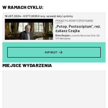
W RAMACH CYKLU:
18 LIST,2024 - 6 STY,2025
8 razy, sprawdź daty i godziny
POKAZ FILMOWY | SPOTKANIE
„Potop. Postscriptum”, reż.
Łukasz Czajka
Kino Iluzjon
Ludwika Narbutta 50A, 02-
541 Warszawa
KUP BILET
MIEJSCE WYDARZENIA