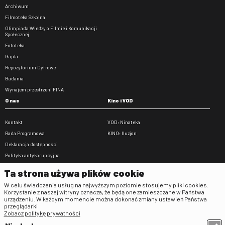
Archiwum
Filmoteka Szkolna
Olimpiada Wiedzy o Filmie i Komunikacji
Społecznej
Fototeka
Gapla
Repozytorium Cyfrowe
Badania
Wynajem przestrzeni FINA
O nas
Kino i VOD
Kontakt
VOD: Ninateka
Rada Programowa
KINO: Iluzjon
Deklaracja dostępności
Polityka antykorupcyjna
BIP
Ta strona używa plików cookie
Zamówienia publiczne
W celu świadczenia usług na najwyższym poziomie stosujemy pliki cookies.
Praca w FINA
Korzystanie z naszej witryny oznacza, że będą one zamieszczane w Państwa
urządzeniu. W każdym momencie można dokonać zmiany ustawień Państwa
Regulaminy
przeglądarki
Zobacz politykę prywatności
Regulamin strony