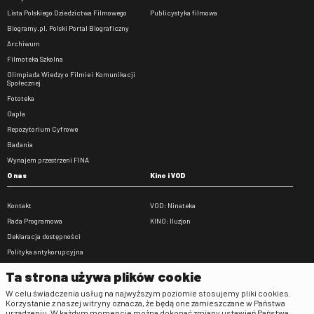
Lista Polskiego Dziedzictwa Filmowego
Publicystyka filmowa
Biogramy.pl. Polski Portal Biograficzny
Archiwum
Filmoteka Szkolna
Olimpiada Wiedzy o Filmie i Komunikacji
Społecznej
Fototeka
Gapla
Repozytorium Cyfrowe
Badania
Wynajem przestrzeni FINA
O nas
Kino i VOD
Kontakt
VOD: Ninateka
Rada Programowa
KINO: Iluzjon
Deklaracja dostępności
Polityka antykorupcyjna
BIP
Ta strona używa plików cookie
Zamówienia publiczne
W celu świadczenia usług na najwyższym poziomie stosujemy pliki cookies.
Praca w FINA
Korzystanie z naszej witryny oznacza, że będą one zamieszczane w Państwa
urządzeniu. W każdym momencie można dokonać zmiany ustawień Państwa
Regulaminy