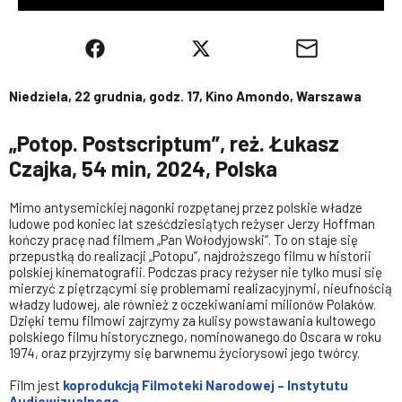
Niedziela, 22 grudnia, godz. 17, Kino Amondo, Warszawa
„Potop. Postscriptum”, reż. Łukasz
Czajka, 54 min, 2024, Polska
Mimo antysemickiej nagonki rozpętanej przez polskie władze
ludowe pod koniec lat sześćdziesiątych reżyser Jerzy Hoffman
kończy pracę nad filmem „Pan Wołodyjowski”. To on staje się
przepustką do realizacji „Potopu”, najdroższego filmu w historii
polskiej kinematografii. Podczas pracy reżyser nie tylko musi się
mierzyć z piętrzącymi się problemami realizacyjnymi, nieufnością
władzy ludowej, ale również z oczekiwaniami milionów Polaków.
Dzięki temu filmowi zajrzymy za kulisy powstawania kultowego
polskiego filmu historycznego, nominowanego do Oscara w roku
1974, oraz przyjrzymy się barwnemu życiorysowi jego twórcy.
Film jest
koprodukcją Filmoteki Narodowej – Instytutu
Audiowizualnego
,