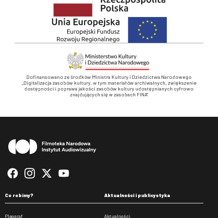
Dofinansowano ze środków Ministra Kultury i Dziedzictwa Narodowego
„Digitalizacja zasobów kultury, w tym materiałów archiwalnych, zwiększenie
dostępności i poprawa jakości zasobów kultury udostępnianych cyfrowo
znajdujących się w zasobach FINA”
Stopka
Co robimy?
Aktualności i publicystyka
Pleograf
Aktualności