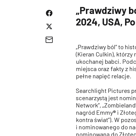
„Prawdziwy bó
2024, USA, Po
„Prawdziwy ból” to his
(Kieran Culkin), którzy
ukochanej babci. Podcz
miejsca oraz fakty z hi
pełne napięć relacje.
Searchlight Pictures p
scenarzystą jest nomi
Network”, „Zombieland
nagród Emmy® i Złotego
kontra świat”). W poz
i nominowanego do nagr
nominowaną do Złoteg