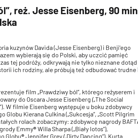
l”, reż. Jesse Eisenberg, 90 min
lska
toria kuzynów Davida (Jesse Eisenberg) i Benji'ego
 razem wybierają się do Polski, aby uczcić pamięć
as tej podróży, odkrywają nie tylko nieznane dotąd
storii ich rodziny, ale próbują też odbudować trudne 
rezentuje film „Prawdziwy ból”, którego reżyserem i
nowany do Oscara Jesse Eisenberg
(„
The Social
”). W filmie Eisenberg występuje u boku zdobywcy
 Globu Kierana Culkina („Sukcesja”, „Scott Pilgrim
ostałych rolach zobaczymy: zdobywcę nagrody BAFT
ody Emmy® Willa Sharpa („Biały lotos”),
o Globu® Jennifer Grey
(„
Dirty Dancing”), Kurta