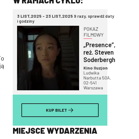
W RAMACH CYKLU:
3 LIST,2025 - 23 LIST,2025
9 razy, sprawdź daty
i godziny
POKAZ
FILMOWY
„Presence”,
reż. Steven
To
Soderbergh
ją
Kino Iluzjon
Ludwika
Narbutta 50A,
02-541
Warszawa
KUP BILET
MIEJSCE WYDARZENIA