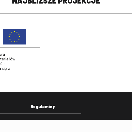
NAJBLIŻSZE PROJEKCJE
twa
ateriałów
ści
 się w
Regulaminy
eka
Regulamin strony