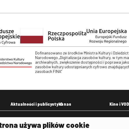
Dofinansowano ze środków Ministra Kultury i Dziedzic
Narodowego „Digitalizacja zasobów kultury, w tym m
archiwalnych, zwiększenie dostępności i poprawa jako
zasobów kultury udostępnianych cyfrowo znajdujących
zasobach FINA”
Aktualności i publicystyka
O nas
Kino i VOD
Aktualności
Kontakt
VOD: Ninat
trona używa plików cookie