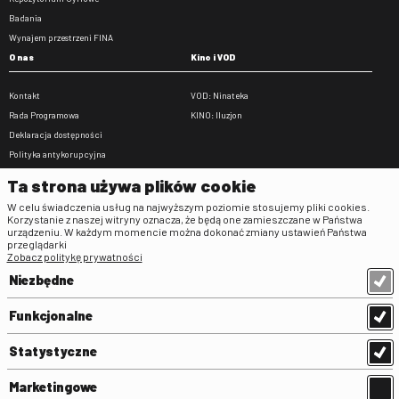
Badania
Wynajem przestrzeni FINA
O nas
Kino i VOD
Kontakt
VOD: Ninateka
Rada Programowa
KINO: Iluzjon
Deklaracja dostępności
Polityka antykorupcyjna
BIP
Ta strona używa plików cookie
Zamówienia publiczne
W celu świadczenia usług na najwyższym poziomie stosujemy pliki cookies.
Praca w FINA
Korzystanie z naszej witryny oznacza, że będą one zamieszczane w Państwa
urządzeniu. W każdym momencie można dokonać zmiany ustawień Państwa
Regulaminy
przeglądarki
Zobacz politykę prywatności
Regulamin strony
Niezbędne
Klauzula informacyjna RODO
Regulamin użytkowania parkingu
Funkcjonalne
Regulamin użytkowania parkingu
podziemnego
Statystyczne
Standardy ochrony małoletnich
Regulamin kina Iluzjon
Marketingowe
Regulamin udziału w wydarzeniach