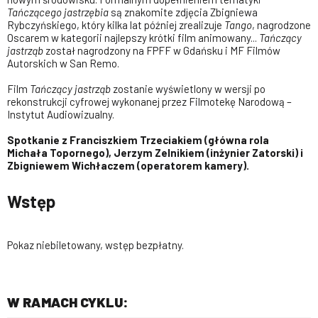
Tańczącego jastrzębia
są znakomite zdjęcia Zbigniewa
Rybczyńskiego, który kilka lat później zrealizuje
Tango
, nagrodzone
Oscarem w kategorii najlepszy krótki film animowany...
Tańczący
jastrząb
został nagrodzony na FPFF w Gdańsku i MF Filmów
Autorskich w San Remo.
Film
Tańczący jastrząb
zostanie wyświetlony w wersji po
rekonstrukcji cyfrowej wykonanej przez Filmotekę Narodową –
Instytut Audiowizualny.
Spotkanie z Franciszkiem Trzeciakiem (główna rola
Michała Topornego), Jerzym Zelnikiem (inżynier Zatorski) i
Zbigniewem Wichłaczem (operatorem kamery).
Wstęp
Pokaz niebiletowany, wstęp bezpłatny.
W RAMACH CYKLU: