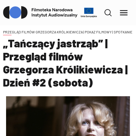
PRZEGLĄD FILMÓW GRZEGORZA KRÓLIKIEWICZA
| POKAZ FILMOWY | SPOTKANIE
„Tańczący jastrząb” |
Przegląd filmów
Grzegorza Królikiewicza |
Dzień #2 (sobota)