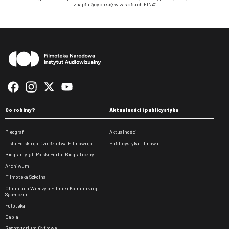
znajdujących się w zasobach FINA”
Stopka
Co robimy?
Aktualności i publicystyka
Pleograf
Aktualności
Lista Polskiego Dziedzictwa Filmowego
Publicystyka filmowa
Biogramy.pl. Polski Portal Biograficzny
Archiwum
Filmoteka Szkolna
Olimpiada Wiedzy o Filmie i Komunikacji
Społecznej
Fototeka
Gapla
Repozytorium Cyfrowe