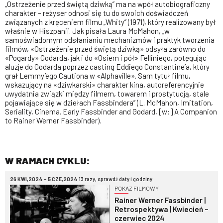
„Ostrzeżenie przed świętą dziwką” ma na wpół autobiograficzny
charakter – reżyser odnosi się tu do swoich doświadczeń
związanych z kręceniem filmu „Whity” (1971), który realizowany był
właśnie w Hiszpanii. Jak pisała Laura McMahon, „w
samoświadomym odsłanianiu mechanizmów i praktyk tworzenia
filmów, «Ostrzeżenie przed świętą dziwką» odsyła zarówno do
«Pogardy» Godarda, jak i do «Osiem i pół» Felliniego, potęgując
aluzje do Godarda poprzez casting Eddiego Constantine’a, który
grał Lemmy’ego Cautiona w «Alphaville». Sam tytuł filmu,
wskazujący na «dziwkarski» charakter kina, autoreferencyjnie
uwydatnia związki między filmem, towarem i prostytucją, stale
pojawiające się w dziełach Fassbindera” (L. McMahon, Imitation,
Seriality, Cinema. Early Fassbinder and Godard, [w:] A Companion
to Rainer Werner Fassbinder).
W RAMACH CYKLU:
26 KWI,2024 - 5 CZE,2024
13 razy, sprawdź daty i godziny
POKAZ FILMOWY
Rainer Werner Fassbinder |
Retrospektywa | Kwiecień –
czerwiec 2024