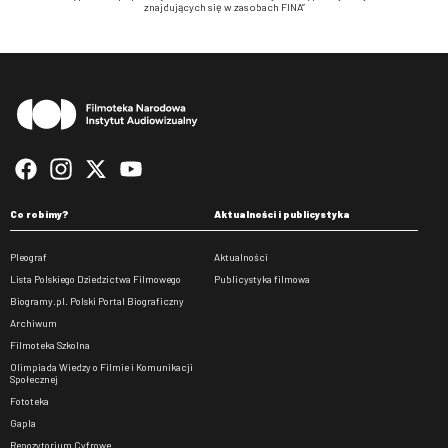
znajdujących się w zasobach FINA”
Stopka
Co robimy?
Aktualności i publicystyka
Pleograf
Aktualności
Lista Polskiego Dziedzictwa Filmowego
Publicystyka filmowa
Biogramy.pl. Polski Portal Biograficzny
Archiwum
Filmoteka Szkolna
Olimpiada Wiedzy o Filmie i Komunikacji
Społecznej
Fototeka
Gapla
Repozytorium Cyfrowe