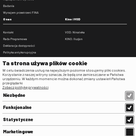
Badania
Wynajem przestrzeni FINA
O nas
Kino i VOD
Kontakt
VOD: Ninateka
Rada Programowa
KINO: Iluzjon
Deklaracja dostępności
Polityka antykorupcyjna
BIP
Ta strona używa plików cookie
Zamówienia publiczne
W celu świadczenia usług na najwyższym poziomie stosujemy pliki cookies.
Praca w FINA
Korzystanie z naszej witryny oznacza, że będą one zamieszczane w Państwa
urządzeniu. W każdym momencie można dokonać zmiany ustawień Państwa
Regulaminy
przeglądarki
Zobacz politykę prywatności
Regulamin strony
Niezbędne
Klauzula informacyjna RODO
Regulamin użytkowania parkingu
Funkcjonalne
Regulamin użytkowania parkingu
podziemnego
Statystyczne
Standardy ochrony małoletnich
Regulamin kina Iluzjon
Marketingowe
Regulamin udziału w wydarzeniach