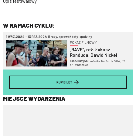
Opis festiwalowy
W RAMACH CYKLU:
1 WRZ,2024 - 13 PAŹ,2024
11 razy, sprawdź daty i godziny
POKAZ FILMOWY
„RAVE”, reż. Łukasz
Ronduda, Dawid Nickel
Kino Iluzjon
Ludwika Narbutta 50A, 02-
541 Warszawa
KUP BILET
MIEJSCE WYDARZENIA