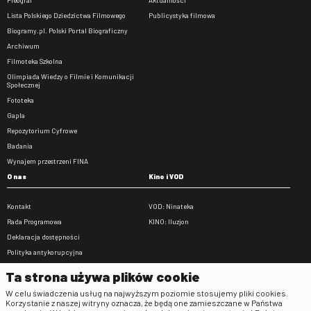
Lista Polskiego Dziedzictwa Filmowego
Publicystyka filmowa
Biogramy.pl. Polski Portal Biograficzny
Archiwum
Filmoteka Szkolna
Olimpiada Wiedzy o Filmie i Komunikacji
Społecznej
Fototeka
Gapla
Repozytorium Cyfrowe
Badania
Wynajem przestrzeni FINA
O nas
Kino i VOD
Kontakt
VOD: Ninateka
Rada Programowa
KINO: Iluzjon
Deklaracja dostępności
Polityka antykorupcyjna
BIP
Ta strona używa plików cookie
Zamówienia publiczne
W celu świadczenia usług na najwyższym poziomie stosujemy pliki cookies.
Praca w FINA
Korzystanie z naszej witryny oznacza, że będą one zamieszczane w Państwa