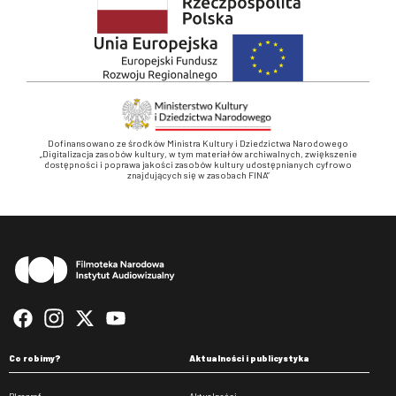
Dofinansowano ze środków Ministra Kultury i Dziedzictwa Narodowego
„Digitalizacja zasobów kultury, w tym materiałów archiwalnych, zwiększenie
dostępności i poprawa jakości zasobów kultury udostępnianych cyfrowo
znajdujących się w zasobach FINA”
Stopka
Co robimy?
Aktualności i publicystyka
Pleograf
Aktualności