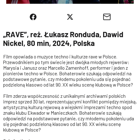
„RAVE”, reż. Łukasz Ronduda, Dawid
Nickel, 80 min, 2024, Polska
Film opowiada o muzyce techno i kulturze rave w Polsce.
Przewodnikiem po tym świecie jest dwójka młodych rejwerów:
Marysia i Janusz oraz Marcello Zamenhoff, performer i jeden z
pionierów techno w Polsce. Bohaterowie szukają odpowiedzi na
podstawowe pytanie, czy młodemu pokoleniu uda się pojednać
podzieloną klasowo od lat 90. XX wieku scenę klubową w Polsce?
Film zderza współczesność z unikalnymi archiwami polskich
imprez sprzed 30 lat, reprezentującymi konflikt pomiędzy miejską,
artystyczną kulturą rejwową a wiejskmi imprezami techno spod
znaku klubu Ekwador w Manieczkach. Bohaterowie szukają
odpowiedzi na podstawowe pytanie, czy młodemu pokoleniu uda
się pojednać podzieloną klasowo od lat 90. XX wieku scenę
klubową w Polsce?