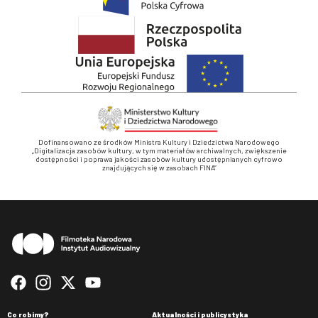
Dofinansowano ze środków Ministra Kultury i Dziedzictwa Narodowego
„Digitalizacja zasobów kultury, w tym materiałów archiwalnych, zwiększenie
dostępności i poprawa jakości zasobów kultury udostępnianych cyfrowo
znajdujących się w zasobach FINA”
Stopka
Co robimy?
Aktualności i publicystyka