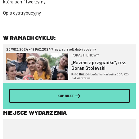
którą sami tworzymy.
Opis dystrybucyjny
W RAMACH CYKLU:
23 WRZ,2024 - 19 PAŹ,2024
7 razy, sprawdź daty i godziny
POKAZ FILMOWY
„Razem z przypadku”, reż.
Goran Stolevski
Kino Iluzjon
Ludwika Narbutta 50A, 02-
541 Warszawa
KUP BILET
MIEJSCE WYDARZENIA