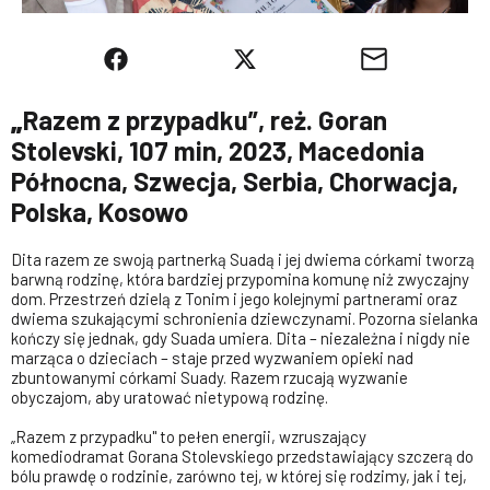
„
Razem z przypadku”, reż. Goran
Stolevski, 107 min, 2023, Macedonia
Północna, Szwecja, Serbia, Chorwacja,
Polska, Kosowo
Dita razem ze swoją partnerką Suadą i jej dwiema córkami tworzą
barwną rodzinę, która bardziej przypomina komunę niż zwyczajny
dom. Przestrzeń dzielą z Tonim i jego kolejnymi partnerami oraz
dwiema szukającymi schronienia dziewczynami. Pozorna sielanka
kończy się jednak, gdy Suada umiera. Dita – niezależna i nigdy nie
marząca o dzieciach – staje przed wyzwaniem opieki nad
zbuntowanymi córkami Suady. Razem rzucają wyzwanie
obyczajom, aby uratować nietypową rodzinę.
„Razem z przypadku" to pełen energii, wzruszający
komediodramat Gorana Stolevskiego przedstawiający szczerą do
bólu prawdę o rodzinie, zarówno tej, w której się rodzimy, jak i tej,