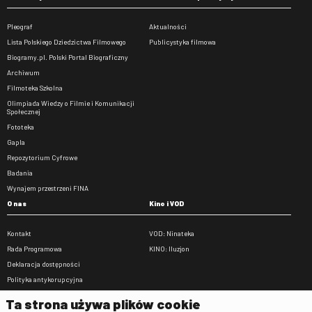
Pleograf
Aktualności
Lista Polskiego Dziedzictwa Filmowego
Publicystyka filmowa
Biogramy.pl. Polski Portal Biograficzny
Archiwum
Filmoteka Szkolna
Olimpiada Wiedzy o Filmie i Komunikacji
Społecznej
Fototeka
Gapla
Repozytorium Cyfrowe
Badania
Wynajem przestrzeni FINA
O nas
Kino i VOD
Kontakt
VOD: Ninateka
Rada Programowa
KINO: Iluzjon
Deklaracja dostępności
Polityka antykorupcyjna
BIP
Ta strona używa plików cookie
Zamówienia publiczne